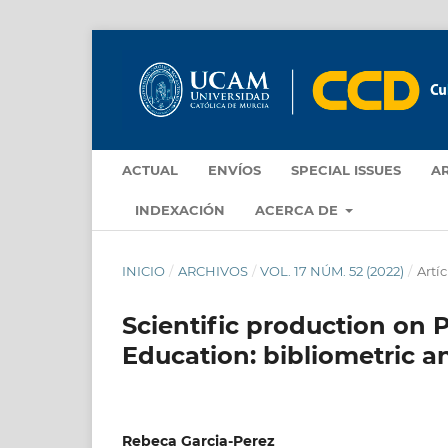
ACTUAL
ENVÍOS
SPECIAL ISSUES
A
INDEXACIÓN
ACERCA DE
INICIO
/
ARCHIVOS
/
VOL. 17 NÚM. 52 (2022)
/
Artíc
Scientific production on 
Education: bibliometric an
Rebeca Garcia-Perez