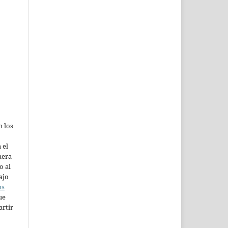
n los
 el
mera
o al
ajo
ns
ue
artir