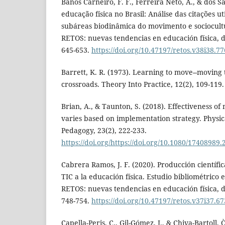
Banos Carneiro, F. F., Ferreira Neto, A., & dos S
educação física no Brasil: Análise das citações ut
subáreas biodinâmica do movimento e sociocult
RETOS: nuevas tendencias en educación física, d
645-653.
https://doi.org/10.47197/retos.v38i38.7
Barrett, K. R. (1973). Learning to move--moving t
crossroads. Theory Into Practice, 12(2), 109-119.
Brian, A., & Taunton, S. (2018). Effectiveness of 
varies based on implementation strategy. Physic
Pedagogy, 23(2), 222-233.
https://doi.org/https://doi.org/10.1080/17408989
Cabrera Ramos, J. F. (2020). Producción científi
TIC a la educación física. Estudio bibliométrico 
RETOS: nuevas tendencias en educación física, d
748-754.
https://doi.org/10.47197/retos.v37i37.6
Capella-Peris, C., Gil-Gómez, J., & Chiva-Bartoll, 