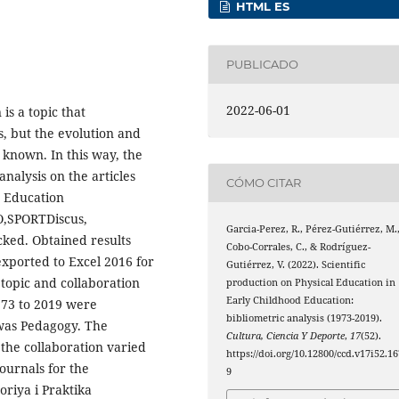
HTML ES
PUBLICADO
2022-06-01
is a topic that
s, but the evolution and
t known. In this way, the
analysis on the articles
CÓMO CITAR
d Education
LO,SPORTDiscus,
Garcia-Perez, R., Pérez-Gutiérrez, M.
ked. Obtained results
Cobo-Corrales, C., & Rodríguez-
ported to Excel 2016 for
Gutiérrez, V. (2022). Scientific
, topic and collaboration
production on Physical Education in
Early Childhood Education:
1973 to 2019 were
bibliometric analysis (1973-2019).
 was Pedagogy. The
Cultura, Ciencia Y Deporte
,
17
(52).
the collaboration varied
https://doi.org/10.12800/ccd.v17i52.16
journals for the
9
riya i Praktika