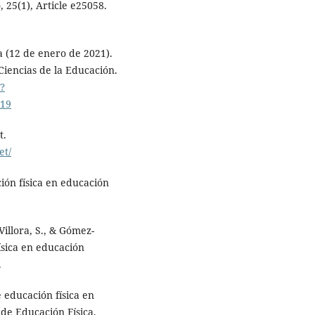
 25(1), Article e25058.
a (12 de enero de 2021).
Ciencias de la Educación.
3?
19
t.
et/
ión física en educación
Villora, S., & Gómez-
física en educación
.
e educación física en
de Educación Física,