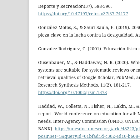
Deporte y Recreación(37), 588-596.
https://doi.org/10.47197/retos.v37i37.74177
González Motos, S., & Saurí Saula, E. (2019). 205
pieza clave en la lucha contra la desigualdad. Au
González Rodríguez, C. (2001). Educación física 
Gusenbauer, M., & Haddaway, N. R. (2020). Wh
systems are suitable for systematic reviews or 
retrieval qualities of Google Scholar, PubMed, a
Research Synthesis Methods, 11(2), 181-217.
https://doi.org/10.1002/jrsm.1378
Haddad, W., Colletta, N., Fisher, N., Lakin, M., & 
report. World conference on education for all: 
needs. Inter-Agency Commission (UNDO, UNES
BANK).
https://unesdoc.unesco.org/ark:/48223/
posInSet=1&queryId=01bfad1d-c302-4d10-b608