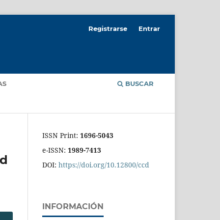
Registrarse
Entrar
AS
BUSCAR
ISSN Print:
1696-5043
e-ISSN:
1989-7413
od
DOI:
https://doi.org/10.12800/ccd
INFORMACIÓN