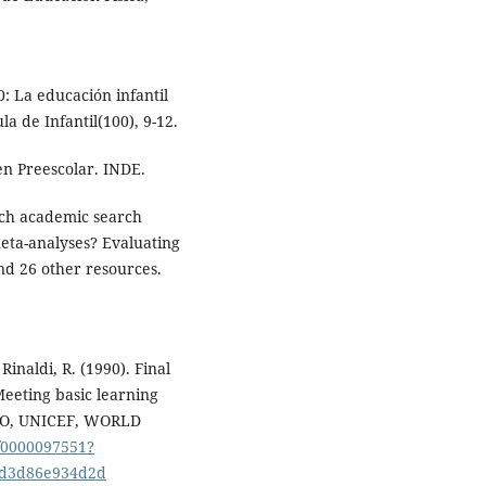
0: La educación infantil
la de Infantil(100), 9-12.
en Preescolar. INDE.
ich academic search
meta-analyses? Evaluating
nd 26 other resources.
Rinaldi, R. (1990). Final
Meeting basic learning
CO, UNICEF, WORLD
pf0000097551?
-d3d86e934d2d