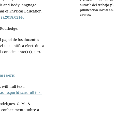
autoría del trabajo y l
lls and body language
publicación inicial en 
al of Physical Education
revista.
jpes.2018.02140
. Routledge.
l papel de los docentes
ista científica electrónica
 Conocimiento(11), 179-
ases/eric
ith full text.
es/sportdiscus-full-text
Rodrigues, G. M., &
do conhecimento sobre a