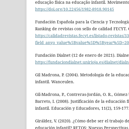
educação física na educação infantil. Movimento,
https://doi.org/10.22456/1982-8918.90145
Fundación Española para la Ciencia y Tecnologí
Ranking de revistas con sello de calidad FECYT. 
https://calidadrevistas.fecyt.es/listado-revistas/3
field_anyo_value%5Bvalue%5D%5Byear%5D=20
Fundación Dialnet (12 de enero de 2021). Dialne
https://fundaciondialnet.unirioja.es/dialnet/dialn
Gil Madrona, P. (2004). Metodología de la educac
infantil. Wanceulen.
Gil-Madrona, P., Contreras-Jordán, O. R., Gómez-
Barreto, I. (2008). Justificación de la educación 
infantil. Educación y Educadores, 11(2), 159-177
Giráldez, V. (2020). ¿Cómo debe ser el trabajo d
educación infantil? RETOS: Nuevas Perspectivas 