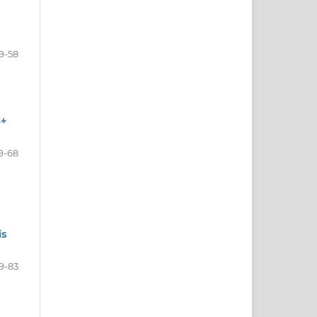
9-58
S+
9-68
is
9-83