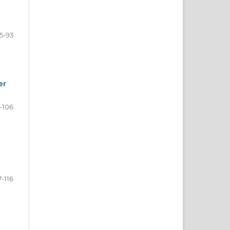
5-93
er
-106
7-116