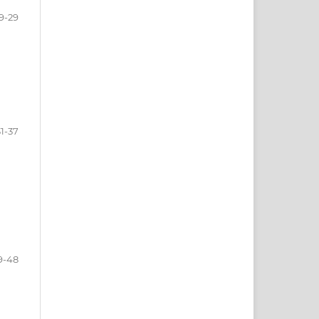
9-29
31-37
9-48