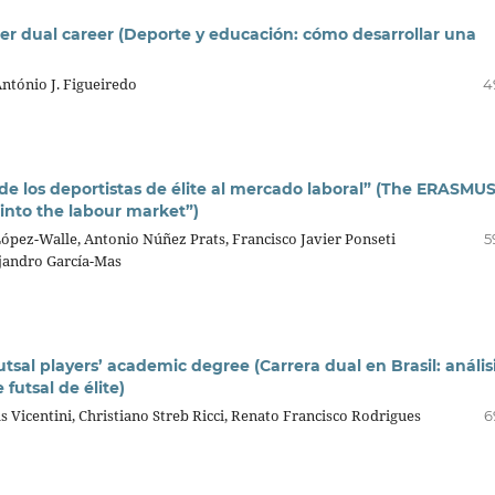
er dual career (Deporte y educación: cómo desarrollar una
António J. Figueiredo
4
de los deportistas de élite al mercado laboral” (The ERASMU
s into the labour market”)
López-Walle, Antonio Núñez Prats, Francisco Javier Ponseti
5
ejandro García-Mas
futsal players’ academic degree (Carrera dual en Brasil: anális
futsal de élite)
 Vicentini, Christiano Streb Ricci, Renato Francisco Rodrigues
6