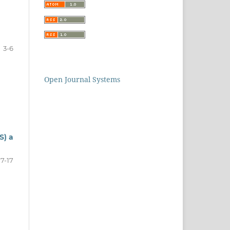
3-6
Open Journal Systems
S) a
7-17