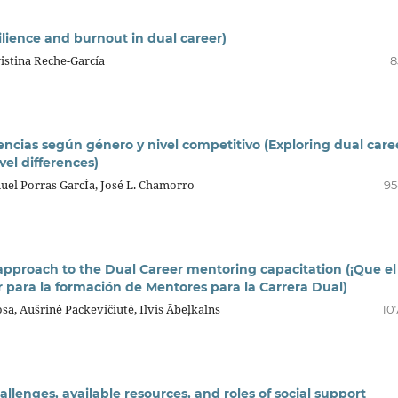
silience and burnout in dual career)
istina Reche-García
8
rencias según género y nivel competitivo (Exploring dual care
vel differences)
uel Porras GarcÍa, José L. Chamorro
95
approach to the Dual Career mentoring capacitation (¡Que el
para la formación de Mentores para la Carrera Dual)
a, Aušrinė Packevičiūtė, Ilvis Ābeļkalns
10
hallenges, available resources, and roles of social support