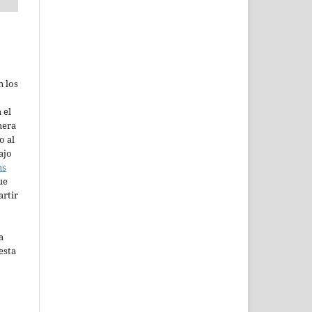
n los
 el
mera
o al
ajo
ns
ue
artir
a
esta