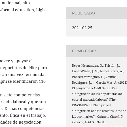
 no formal, alto
n-formal education, high
PUBLICADO
2021-02-25
CÓMO CITAR
mover y apoyar el
Reyes-Hernández, O., Tristán, J.,
deportistas de élite para
López-Walle, J. M., Núñez Prats, A.,
tarán una vez terminada
Ponseti Verdaguer, F. J., Viñas
phi se identificaron 110
Rodríguez, J., … García-Mas, A. (2021)
El proyecto ERASMUS+ ELIT-in:
“Integración de los deportistas de
n siete competencias
élite al mercado laboral” (The
ercado laboral y que son
ERASMUS+ ELIT-in project:
es. Dichas competencias
“Integration of elite athletes into the
to, Ética en el trabajo,
labour market”).
Cultura, Ciencia Y
lidades de negociación,
Deporte
,
16
(47), 59–68.