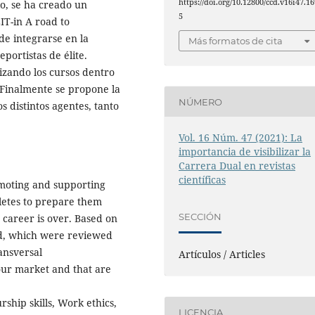
https://doi.org/10.12800/ccd.v16i47.16
lo, se ha creado un
5
T-in A road to
ede integrarse en la
Más formatos de cita
portistas de élite.
izando los cursos dentro
. Finalmente se propone la
NÚMERO
s distintos agentes, tanto
Vol. 16 Núm. 47 (2021): La
importancia de visibilizar la
Carrera Dual en revistas
científicas
omoting and supporting
hletes to prepare them
SECCIÓN
s career is over. Based on
ied, which were reviewed
ansversal
Artículos / Articles
our market and that are
hip skills, Work ethics,
LICENCIA