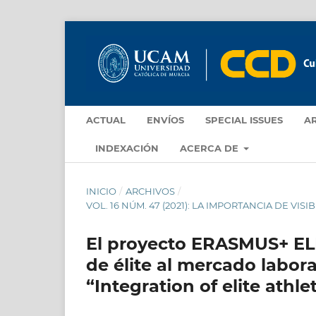
ACTUAL
ENVÍOS
SPECIAL ISSUES
A
INDEXACIÓN
ACERCA DE
INICIO
/
ARCHIVOS
/
VOL. 16 NÚM. 47 (2021): LA IMPORTANCIA DE VIS
El proyecto ERASMUS+ ELIT
de élite al mercado labor
“Integration of elite athl