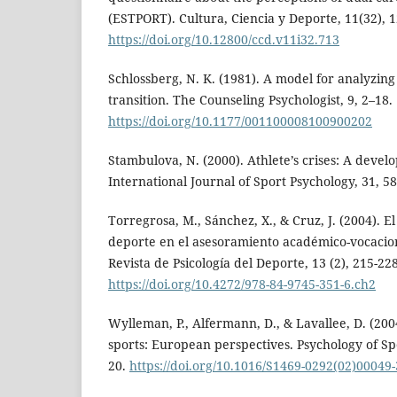
(ESTPORT). Cultura, Ciencia y Deporte, 11(32), 1
https://doi.org/10.12800/ccd.v11i32.713
Schlossberg, N. K. (1981). A model for analyzin
transition. The Counseling Psychologist, 9, 2–18.
https://doi.org/10.1177/001100008100900202
Stambulova, N. (2000). Athlete’s crises: A devel
International Journal of Sport Psychology, 31, 5
Torregrosa, M., Sánchez, X., & Cruz, J. (2004). El
deporte en el asesoramiento académico-vocaciona
Revista de Psicología del Deporte, 13 (2), 215-228
https://doi.org/10.4272/978-84-9745-351-6.ch2
Wylleman, P., Alfermann, D., & Lavallee, D. (2004
sports: European perspectives. Psychology of Spo
20.
https://doi.org/10.1016/S1469-0292(02)00049-