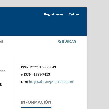
Registrarse
Entrar
AS
BUSCAR
ISSN Print:
1696-5043
cles
e-ISSN:
1989-7413
DOI:
https://doi.org/10.12800/ccd
s
INFORMACIÓN