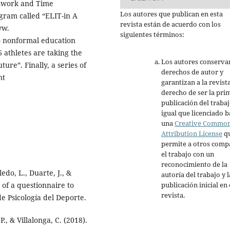
eamwork and Time
Los autores que publican en esta
gram called “ELIT-in A
revista están de acuerdo con los
ww.
siguientes términos:
to nonformal education
6 athletes are taking the
Los autores conserva
ure”. Finally, a series of
derechos de autor y
nt
garantizan a la revista
derecho de ser la pri
publicación del trabaj
igual que licenciado b
una
Creative Commo
Attribution License
q
permite a otros comp
el trabajo con un
reconocimiento de la
ledo, L., Duarte, J., &
autoría del trabajo y l
 of a questionnaire to
publicación inicial en 
revista.
 de Psicología del Deporte.
., & Villalonga, C. (2018).