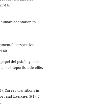
27-147.
g human adaptation to
opmental Perspective.
84-601
 papel del psicólogo del
l del deportista de élite.
.
). Career transitions in
rt and Exercise, 5(1), 7-
3