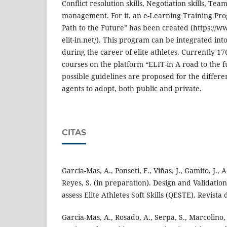
Conflict resolution skills, Negotiation skills, T
management. For it, an e-Learning Training Pro
Path to the Future” has been created (https://w
elit-in.net/). This program can be integrated in
during the career of elite athletes. Currently 17
courses on the platform “ELIT-in A road to the fut
possible guidelines are proposed for the differe
agents to adopt, both public and private.
CITAS
Garcia-Mas, A., Ponseti, F., Viñas, J., Gamito, J., A
Reyes, S. (in preparation). Design and Validation
assess Elite Athletes Soft Skills (QESTE). Revista
Garcia-Mas, A., Rosado, A., Serpa, S., Marcolino, P