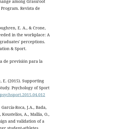
 Change among Grassroot
l Program. Revista de
Loughren, E. A., & Crone,
needed in the workplace: A
graduates' perceptions.
ation & Sport.
a de previsión para la
, E. (2015). Supporting
 study. Psychology of Sport
j.psychsport.2015.04.012
, García-Roca, J.A., Bada,
, Koustelios, A., Mallia, O.,
esign and validation of a
eer student-athletes