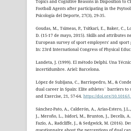
Topics and Cognitive Reasons in Disposition to
Football Agents after participating in the Psytoo
Psicología del Deporte, 27(3), 29-35.
Goudas, M., Tsimeas, P., Tsitkari, E., Baker, C., 
D. (15-17 de mayo, 2015). Skills and attributes 
European survey of sport employers' and sport 
In: 23rd International Congress of Physical Educ
Landeta, J. (1999). El método Delphi. Una Técnic
incertidumbre. Ariel: Barcelona.
López de Subijana, C., Barriopedro, M., & Conde
dual career in Spain: Elite athletes´ barriers to
and Exercise, 21, 57-64.
https://doi.org/10.1016/
Sánchez-Pato, A., Calderón, A., Arias-Estero, J.L.
J., Meroño, L., Isidori, M., Brunton, J., Decelis, A.
Fazio, A., Radcliffe, J., & Sedgwick, M. (2016). D
questionnaire about the perceptions of dual car