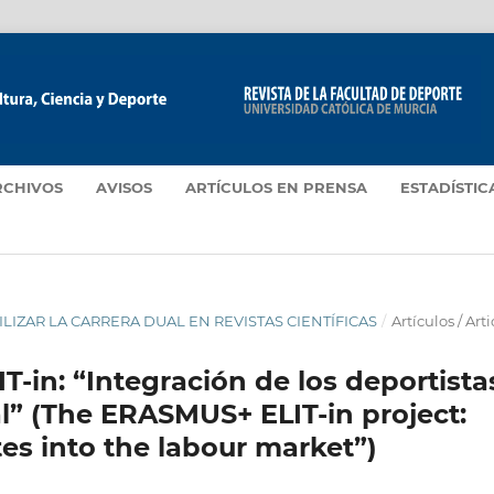
RCHIVOS
AVISOS
ARTÍCULOS EN PRENSA
ESTADÍSTIC
IBILIZAR LA CARRERA DUAL EN REVISTAS CIENTÍFICAS
/
Artículos / Arti
-in: “Integración de los deportista
al” (The ERASMUS+ ELIT-in project:
etes into the labour market”)