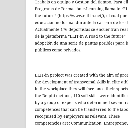
Trabajo en equipo y Gestión del tiempo. Para el
Programa de Formación e-Learning llamado “ELI
the future” (https://www.elit-in.net/), el cual pu
educación no formal durante la carrera de los de
Actualmente 176 deportistas se encuentran real
de la plataforma “ELIT-in A road to the future”
adopción de una serie de pautas posibles para lo
públicos como privados.
===
ELIT-in project was created with the aim of pr
the development of transversal skills in elite at
in the workplace they will face once their sport
the Delphi method, 110 soft skills were identif
by a group of experts who determined seven tr
competences that can be transferred to the lab
recognized by employers as relevant. These
competencies are: Communication, Entrepreneurs