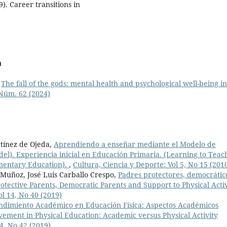
). Career transitions in
a
,
The fall of the gods: mental health and psychological well-being in
 Núm. 62 (2024)
rtínez de Ojeda,
Aprendiendo a enseñar mediante el Modelo de
l). Experiencia inicial en Educación Primaria. (Learning to Teac
ementary Education).
,
Cultura, Ciencia y Deporte: Vol 5, No 15 (201
 Muñoz, José Luis Carballo Crespo,
Padres protectores, democrátic
Protective Parents, Democratic Parents and Support to Physical Acti
ol 14, No 40 (2019)
ndimiento Académico en Educación Física: Aspectos Académicos
vement in Physical Education: Academic versus Physical Activity
4, No 42 (2019)