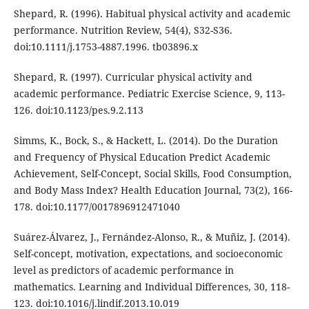
Shepard, R. (1996). Habitual physical activity and academic
performance. Nutrition Review, 54(4), S32-S36.
doi:10.1111/j.1753-4887.1996. tb03896.x
Shepard, R. (1997). Curricular physical activity and
academic performance. Pediatric Exercise Science, 9, 113-
126. doi:10.1123/pes.9.2.113
Simms, K., Bock, S., & Hackett, L. (2014). Do the Duration
and Frequency of Physical Education Predict Academic
Achievement, Self-Concept, Social Skills, Food Consumption,
and Body Mass Index? Health Education Journal, 73(2), 166-
178. doi:10.1177/0017896912471040
Suárez-Álvarez, J., Fernández-Alonso, R., & Muñiz, J. (2014).
Self-concept, motivation, expectations, and socioeconomic
level as predictors of academic performance in
mathematics. Learning and Individual Differences, 30, 118-
123. doi:10.1016/j.lindif.2013.10.019