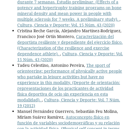
durante 7 semanas. Estudio preliminar. (Effects of a
potency and hypertrophy training programs on bone
mineral density and mean power in people with
multiple sclerosis for 7 weeks. A preliminary study).
,
Cultura, Ciencia y Deporte: Vol. 15 Núm. 43 (2020)
Cristina Reche García, Alejandro Martínez-Rodríguez,
Francisco José Ortín Montero,
Caracterización del
deportista resiliente y dependiente del ejercicio físico.
(Characterization of the resilience and exercise
dependence athlete).
,
Cultura, Ciencia y Deporte: Vol.
15 Núm. 43 (2020)
Tadeu Celestino, Antonino Pereira,
The sport of
orienteering: performance of physically active people
who partake in leisure activities but have no
experience in this modality. (Deporte de orientación:
representaciones de los practicantes de actividad
física deportiva de ocio sin experiencia en esta
modalidad).
,
Cultura, Ciencia y Deporte: Vol. 7 Núm.
19 (2012)
Manuel Fernández Guerrero, Sebastián Feu Molina,
Miriam Suárez Ramírez,
Autoconcepto físico en
función de variables sociodemográficas y su relación
con la actividad física. (Physical self-concept in terms