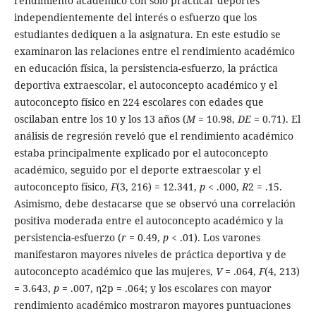
rendimiento académico con solo practicar deportes
independientemente del interés o esfuerzo que los
estudiantes dediquen a la asignatura. En este estudio se
examinaron las relaciones entre el rendimiento académico
en educación física, la persistencia-esfuerzo, la práctica
deportiva extraescolar, el autoconcepto académico y el
autoconcepto físico en 224 escolares con edades que
oscilaban entre los 10 y los 13 años (
M
= 10.98,
DE
= 0.71). El
análisis de regresión reveló que el rendimiento académico
estaba principalmente explicado por el autoconcepto
académico, seguido por el deporte extraescolar y el
autoconcepto físico,
F
(3, 216) = 12.341,
p
< .000,
R
2 = .15.
Asimismo, debe destacarse que se observó una correlación
positiva moderada entre el autoconcepto académico y la
persistencia-esfuerzo (
r
= 0.49,
p
< .01). Los varones
manifestaron mayores niveles de práctica deportiva y de
autoconcepto académico que las mujeres,
V
= .064,
F
(4, 213)
= 3.643,
p
= .007, η2p = .064; y los escolares con mayor
rendimiento académico mostraron mayores puntuaciones