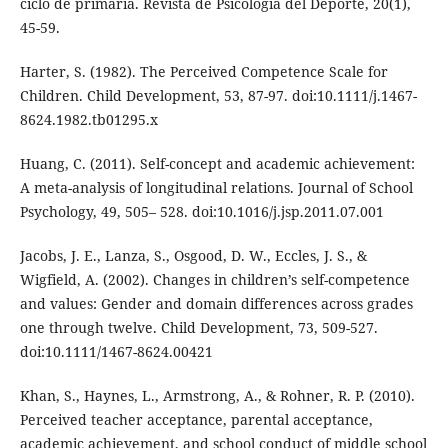
ciclo de primaria. Revista de Psicología del Deporte, 20(1),
45-59.
Harter, S. (1982). The Perceived Competence Scale for
Children. Child Development, 53, 87-97. doi:10.1111/j.1467-
8624.1982.tb01295.x
Huang, C. (2011). Self-concept and academic achievement:
A meta-analysis of longitudinal relations. Journal of School
Psychology, 49, 505– 528. doi:10.1016/j.jsp.2011.07.001
Jacobs, J. E., Lanza, S., Osgood, D. W., Eccles, J. S., &
Wigfield, A. (2002). Changes in children’s self-competence
and values: Gender and domain differences across grades
one through twelve. Child Development, 73, 509-527.
doi:10.1111/1467-8624.00421
Khan, S., Haynes, L., Armstrong, A., & Rohner, R. P. (2010).
Perceived teacher acceptance, parental acceptance,
academic achievement, and school conduct of middle school