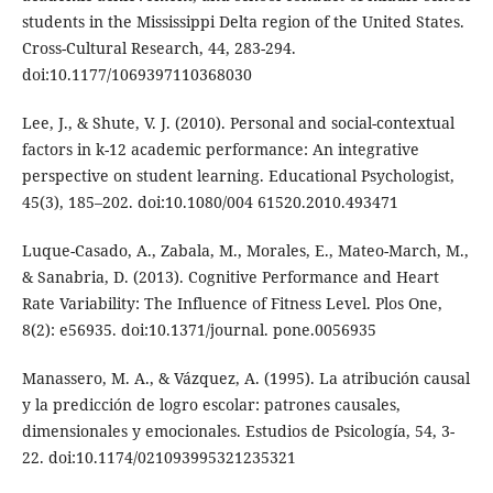
students in the Mississippi Delta region of the United States.
Cross-Cultural Research, 44, 283-294.
doi:10.1177/1069397110368030
Lee, J., & Shute, V. J. (2010). Personal and social-contextual
factors in k-12 academic performance: An integrative
perspective on student learning. Educational Psychologist,
45(3), 185–202. doi:10.1080/004 61520.2010.493471
Luque-Casado, A., Zabala, M., Morales, E., Mateo-March, M.,
& Sanabria, D. (2013). Cognitive Performance and Heart
Rate Variability: The Influence of Fitness Level. Plos One,
8(2): e56935. doi:10.1371/journal. pone.0056935
Manassero, M. A., & Vázquez, A. (1995). La atribución causal
y la predicción de logro escolar: patrones causales,
dimensionales y emocionales. Estudios de Psicología, 54, 3-
22. doi:10.1174/021093995321235321