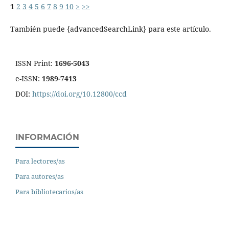
1
2
3
4
5
6
7
8
9
10
>
>>
También puede {advancedSearchLink} para este artículo.
ISSN Print:
1696-5043
e-ISSN:
1989-7413
DOI:
https://doi.org/10.12800/ccd
INFORMACIÓN
Para lectores/as
Para autores/as
Para bibliotecarios/as