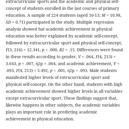
extracurricular sports and the academic and physical self-
concept of students enrolled in the last courses of primary
education. A sample of 224 students (aged 10-13;
M
= 10.98,
SD
= 0.71) participated in the study. Multiple regression
analysis showed hat academic achievement in physical
education was better explained by academic self-concept,
followed by extracurricular sport and physical self-concept,
F
(3, 216) = 12.341,
p
< .000,
R
2
= .15. Differences were found
in these results according to gender,
V
= .064,
F
(4, 213) =
3.643,
p
= .007, η2p = .064, and academic achievement,
V
=
.093,
F
(4, 213) = 5.492,
p
< .001, η2p = .093. Male students
manifested higher levels of extracurricular sport and
physical self-concept. On the other hand, students with high
academic achievement showed higher levels in all variables
except extracurricular sport. These findings suggest that,
likewise happens in other subjects, the academic variables
plays an important role in predicting academic
achievement in physical education.