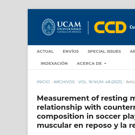
ACTUAL
ENVÍOS
SPECIAL ISSUES
A
INDEXACIÓN
ACERCA DE
INICIO
/
ARCHIVOS
/
VOL. 16 NÚM. 48 (2021)
/
Artíc
Measurement of resting 
relationship with count
composition in soccer pla
muscular en reposo y la re