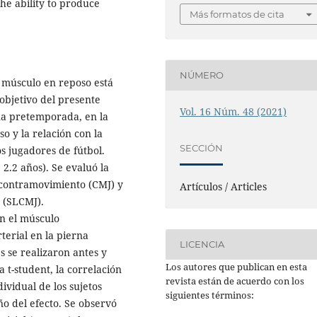
the ability to produce
Más formatos de cita
NÚMERO
 músculo en reposo está
 objetivo del presente
Vol. 16 Núm. 48 (2021)
na pretemporada, en la
 y la relación con la
SECCIÓN
os jugadores de fútbol.
 2.2 años). Se evaluó la
e contramovimiento (CMJ) y
Artículos / Articles
 (SLCMJ).
n el músculo
terial en la pierna
LICENCIA
 se realizaron antes y
Los autores que publican en esta
 t-student, la correlación
revista están de acuerdo con los
dividual de los sujetos
siguientes términos:
o del efecto. Se observó