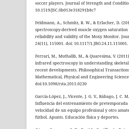
soccer players. Journal of Strength and Conditio
10.1519/JSC.0b013e318291b8c7
Feldmann, A., Schmitz, R. W., & Erlacher, D. (20
spectroscopy-derived muscle oxygen saturation 
reliability and validity of the Moxy Monitor. Jou
24(11), 115001. doi: 10.1117/1.JBO.24.11.115001.
Ferrari, M., Muthalib, M., & Quaresima, V. (2011)
infrared spectroscopy in understanding skeletal
recent developments. Philosophical Transactions
Mathematical, Physical and Engineering Science
doi:10.1098/rsta.2011.0230
García-López, J., Vicente, J. G. V., Rábago, J. C. M
Influencia del entrenamiento de pretemporada e
velocidad de un equipo profesional y otro ama
fútbol. Apunts. Educación física y deportes.