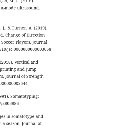
ção, M. C. (2016).
le A-mode ultrasound.
, J., & Turner, A. (2019).
, Change of Direction
Soccer Players. Journal
1519/jsc.0000000000003058
(2018). Vertical and
Sprinting and Jump
s. Journal of Strength
00000000002544
(1991). Somatotyping:
7/2803886
nges in somatotype and
r a season. Journal of