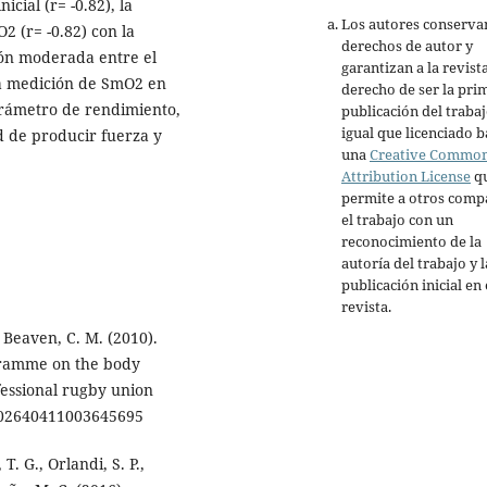
cial (r= -0.82), la
Los autores conserva
O2 (r= -0.82) con la
derechos de autor y
ón moderada entre el
garantizan a la revista
La medición de SmO2 en
derecho de ser la pri
rámetro de rendimiento,
publicación del trabaj
igual que licenciado b
d de producir fuerza y
una
Creative Commo
Attribution License
q
permite a otros comp
el trabajo con un
reconocimiento de la
autoría del trabajo y l
publicación inicial en 
revista.
& Beaven, C. M. (2010).
ogramme on the body
essional rugby union
80/02640411003645695
. G., Orlandi, S. P.,