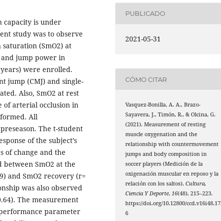
PUBLICADO
 capacity is under
rent study was to observe
2021-05-31
 saturation (SmO2) at
n and jump power in
2 years) were enrolled.
CÓMO CITAR
t jump (CMJ) and single-
ted. Also, SmO2 at rest
of arterial occlusion in
Vasquez-Bonilla, A. A., Brazo-
Sayavera, J., Timón, R., & Olcina, G.
formed. All
(2021). Measurement of resting
preseason. The t-student
muscle oxygenation and the
esponse of the subject’s
relationship with countermovement
es of change and the
jumps and body composition in
ved between SmO2 at the
soccer players (Medición de la
oxigenación muscular en reposo y la
-0.79) and SmO2 recovery (r=
relación con los saltos).
Cultura,
onship was also observed
Ciencia Y Deporte
,
16
(48), 215–223.
0.64). The measurement
https://doi.org/10.12800/ccd.v16i48.17
e performance parameter
6