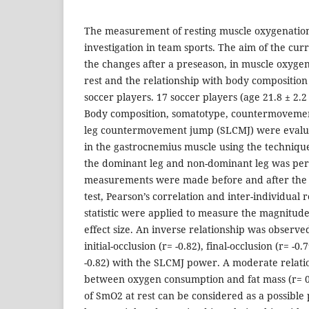
The measurement of resting muscle oxygenation
investigation in team sports. The aim of the cur
the changes after a preseason, in muscle oxygen
rest and the relationship with body compositio
soccer players. 17 soccer players (age 21.8 ± 2.
Body composition, somatotype, countermovemen
leg countermovement jump (SLCMJ) were evalua
in the gastrocnemius muscle using the technique 
the dominant leg and non-dominant leg was per
measurements were made before and after the 
test, Pearson’s correlation and inter-individual r
statistic were applied to measure the magnitud
effect size. An inverse relationship was obser
initial-occlusion (r= -0.82), final-occlusion (r= 
-0.82) with the SLCMJ power. A moderate relati
between oxygen consumption and fat mass (r= 
of SmO2 at rest can be considered as a possibl