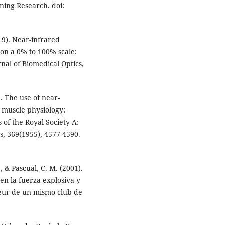
ning Research. doi:
19). Near-infrared
on a 0% to 100% scale:
rnal of Biomedical Optics,
. The use of near-
 muscle physiology:
 of the Royal Society A:
s, 369(1955), 4577-4590.
., & Pascual, C. M. (2001).
n la fuerza explosiva y
teur de un mismo club de