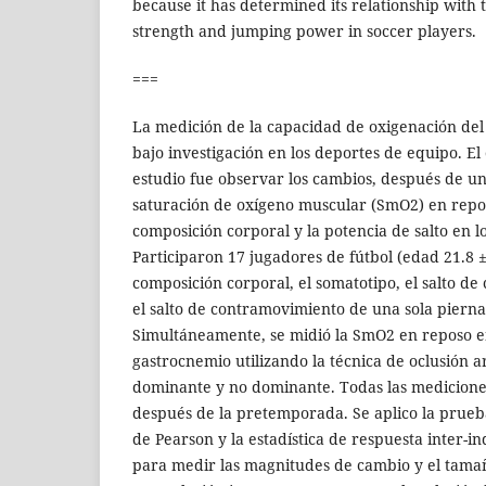
because it has determined its relationship with 
strength and jumping power in soccer players.
===
La medición de la capacidad de oxigenación del
bajo investigación en los deportes de equipo. El
estudio fue observar los cambios, después de u
saturación de oxígeno muscular (SmO2) en reposo
composición corporal y la potencia de salto en l
Participaron 17 jugadores de fútbol (edad 21.8 ±
composición corporal, el somatotipo, el salto d
el salto de contramovimiento de una sola pierna
Simultáneamente, se midió la SmO2 en reposo e
gastrocnemio utilizando la técnica de oclusión ar
dominante y no dominante. Todas las mediciones
después de la pretemporada. Se aplico la prueba
de Pearson y la estadística de respuesta inter-in
para medir las magnitudes de cambio y el tamañ