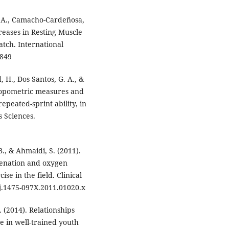
, A., Camacho-Cardeñosa,
creases in Resting Muscle
tch. International
0849
, H., Dos Santos, G. A., &
hropometric measures and
epeated-sprint ability, in
s Sciences.
B., & Ahmaidi, S. (2011).
ygenation and oxygen
se in the field. Clinical
/j.1475-097X.2011.01020.x
. (2014). Relationships
 in well-trained youth