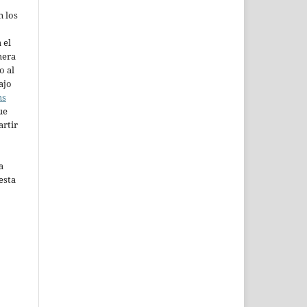
n los
 el
mera
o al
ajo
ns
ue
artir
a
esta