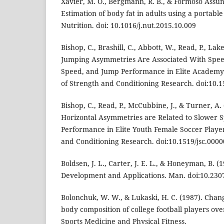
Xavier, M. O., Bergmann, R. B., & Formoso Assun
Estimation of body fat in adults using a portab
Nutrition. doi: 10.1016/j.nut.2015.10.009
Bishop, C., Brashill, C., Abbott, W., Read, P., Lake
Jumping Asymmetries Are Associated With Speed
Speed, and Jump Performance in Elite Academy 
of Strength and Conditioning Research. doi:10.
Bishop, C., Read, P., McCubbine, J., & Turner, A. 
Horizontal Asymmetries are Related to Slower 
Performance in Elite Youth Female Soccer Player
and Conditioning Research. doi:10.1519/jsc.00
Boldsen, J. L., Carter, J. E. L., & Honeyman, B. 
Development and Applications. Man. doi:10.230
Bolonchuk, W. W., & Lukaski, H. C. (1987). Cha
body composition of college football players ove
Sports Medicine and Physical Fitness.