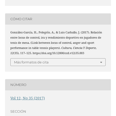
CÓMO CITAR
González-García, H., Pelegrín, A., & Luis Carballo, J. (2017). Relación
entre locus de control, ira y rendimiento deportivo en jugadores de
tenis de mesa. (Link between locus of control, anger and sport
performance in table tennis players).
Cultura, Ciencia Y Deporte
,
12
(35), 117–125. https://doi.org/10.12800/ccd.v12i35.883
Más formatos de cita
NÚMERO
Vol 12, No 35 (2017)
SECCIÓN