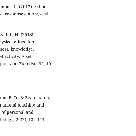
rouios, G. (2012). School
ve responses in physical
zadeh, H. (2018).
hysical education
lness, knowledge,
 activity: A self-
ort and Exercise, 39, 10-
Zumbo, B. D., & Beauchamp,
rmational teaching and
s of personal and
chology, 20(2), 132-143.