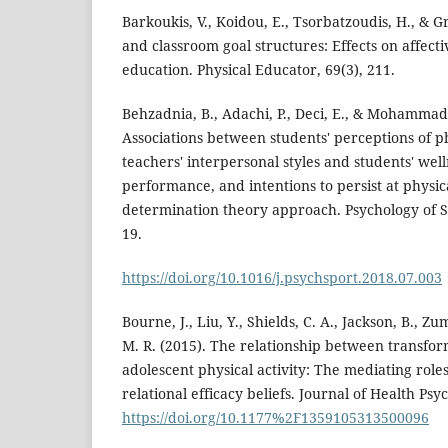
Barkoukis, V., Koidou, E., Tsorbatzoudis, H., & G
and classroom goal structures: Effects on affecti
education. Physical Educator, 69(3), 211.
Behzadnia, B., Adachi, P., Deci, E., & Mohammad
Associations between students' perceptions of p
teachers' interpersonal styles and students' wel
performance, and intentions to persist at physical
determination theory approach. Psychology of Sp
19.
https://doi.org/10.1016/j.psychsport.2018.07.003
Bourne, J., Liu, Y., Shields, C. A., Jackson, B., 
M. R. (2015). The relationship between transfo
adolescent physical activity: The mediating role
relational efficacy beliefs. Journal of Health Psy
https://doi.org/10.1177%2F1359105313500096