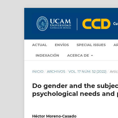
ACTUAL
ENVÍOS
SPECIAL ISSUES
A
INDEXACIÓN
ACERCA DE
INICIO
/
ARCHIVOS
/
VOL. 17 NÚM. 52 (2022)
/
Artíc
Do gender and the subjec
psychological needs and 
Héctor Moreno-Casado