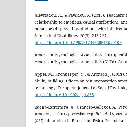
Alevriadou, A., & Pavlidou, K. (2016). Teachers’ 
relationship to emotions, causal attributions, an
behaviors displayed by students with intellectual 
Intellectual Disabilities, 20(3), 213-227.
https://doi.org/10.1177%2F1744629515599108
American Psychological Association. (2010). Pub
American Psychological Association (6ª Ed). Auto
Appel, M., Kronberger, N., & Aronson J. (2011).
ability building: Effects on test preparation a
technology. European Journal of Social Psycholog
https://doi.org/10.1002/ejsp.835
Baena-Extremera, A., Granero-Gallegos, A., Pérez
Amador, C. (2012). Versión española del Sport S
(SSI) adaptado a la Educación Física. Psicodidáct