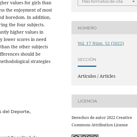
Más formatos de cita
her values for girls than
ness the enjoyment of most
and boredom. In addition,
ing the four subjects.
NÚMERO
antly higher values in
ly lower scores in need
Vol. 17 Núm. 52 (2022)
than the other subjects
fferences should be
SECCIÓN
ethodological strategies
Artículos / Articles
LICENCIA
s del Deporte,
Derechos de autor 2022 Creative
Commons Attribution License