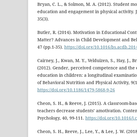
Bryan, C. L., & Solmon, M. A. (2012). Student mo
education and engagement in physical activity. 
35(3).
Butler, R. (2014). Motivation in Educational Con
Matter? Advances in Child Development and Beha
47 (pp.1-35).
https://doi.org/10.1016/bs.acdb.201
Cairney, J., Kwan, M. Y., Velduizen, S., Hay, J., Br
(2012). Gender, perceived competence and the 
education in children: a longitudinal examinatio
of Behavioral Nutrition and Physical Activity, 9(1)
https://doi.org/10.1186/1479-5868-9-26
Cheon, S. H., & Reeve, J. (2015). A classroom-ba
teachers decrease students’ amotivation. Cont
Psychology, 40, 99-111.
https://doi.org/10.1016/j
Cheon, S. H., Reeve, J., Lee, Y., & Lee, J. W. (2