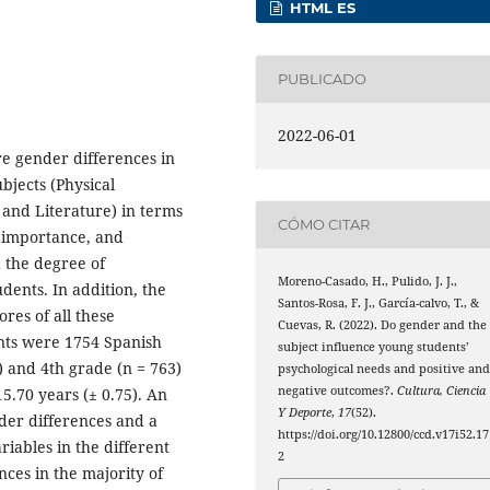
HTML ES
PUBLICADO
2022-06-01
e gender differences in
bjects (Physical
and Literature) in terms
CÓMO CITAR
t importance, and
d the degree of
Moreno-Casado, H., Pulido, J. J.,
ents. In addition, the
Santos-Rosa, F. J., García-calvo, T., &
res of all these
Cuevas, R. (2022). Do gender and the
ants were 1754 Spanish
subject influence young students’
) and 4th grade (n = 763)
psychological needs and positive an
negative outcomes?.
Cultura, Ciencia
5.70 years (± 0.75). An
Y Deporte
,
17
(52).
nder differences and a
https://doi.org/10.12800/ccd.v17i52.17
riables in the different
2
nces in the majority of