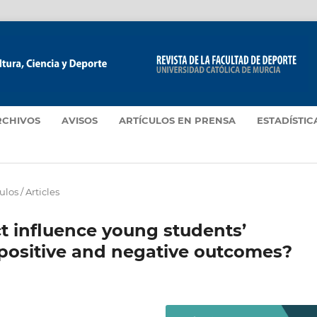
RCHIVOS
AVISOS
ARTÍCULOS EN PRENSA
ESTADÍSTIC
ulos / Articles
t influence young students’
positive and negative outcomes?