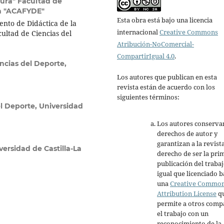
ura" Facultad de
ón "ACAFYDE"
Esta obra está bajo una licencia
ento de Didáctica de la
internacional
Creative Commons
cultad de Ciencias del
Atribución-NoComercial-
CompartirIgual 4.0
.
ncias del Deporte,
Los autores que publican en esta
revista están de acuerdo con los
siguientes términos:
l Deporte, Universidad
Los autores conserva
derechos de autor y
garantizan a la revista
ersidad de Castilla-La
derecho de ser la pri
publicación del trabaj
igual que licenciado b
una
Creative Commo
Attribution License
q
permite a otros comp
el trabajo con un
reconocimiento de la