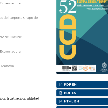
e Extremadura
as del Deporte Grupo de
blo de Olavide
e Extremadura
La Mancha
PDF EN
PDF ES
ión, frustración, utilidad
HTML EN