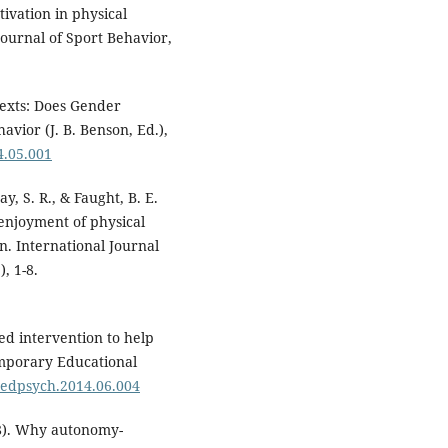
tivation in physical
Journal of Sport Behavior,
texts: Does Gender
vior (J. B. Benson, Ed.),
4.05.001
ay, S. R., & Faught, B. E.
enjoyment of physical
n. International Journal
, 1-8.
sed intervention to help
emporary Educational
.cedpsych.2014.06.004
018). Why autonomy-