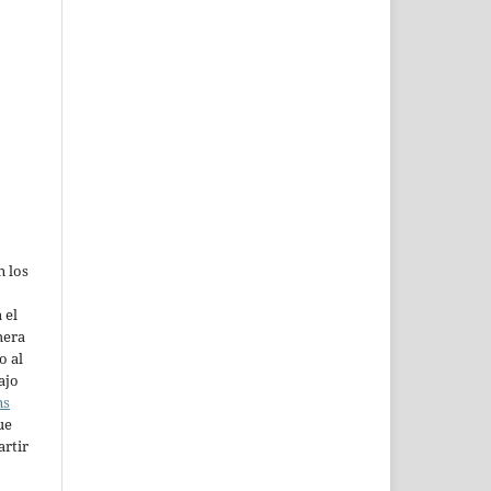
n los
 el
mera
o al
ajo
ns
ue
artir