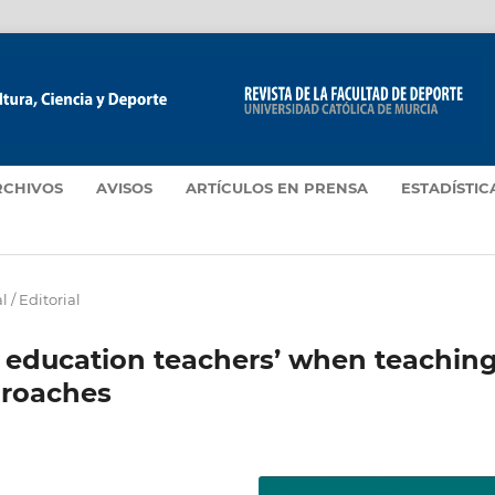
RCHIVOS
AVISOS
ARTÍCULOS EN PRENSA
ESTADÍSTIC
l / Editorial
 education teachers’ when teachin
proaches