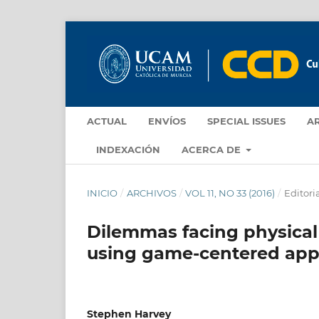
ACTUAL
ENVÍOS
SPECIAL ISSUES
A
INDEXACIÓN
ACERCA DE
INICIO
/
ARCHIVOS
/
VOL 11, NO 33 (2016)
/
Editoria
Dilemmas facing physical
using game-centered ap
Stephen Harvey