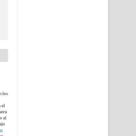
n los
 el
mera
o al
ajo
ns
ue