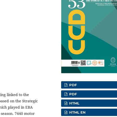
PDF
PDF
ing linked to the
based on the Strategic
HTML
hich played in EBA
HTML EN
 season. 7440 motor