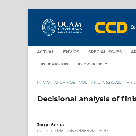
ACTUAL
ENVÍOS
SPECIAL ISSUES
A
INDEXACIÓN
ACERCA DE
INICIO
/
ARCHIVOS
/
VOL. 17 NÚM. 53 (2022)
/
Artíc
Decisional analysis of fin
Jorge Serna
INEFC-Lleida, Universidad de Lleida