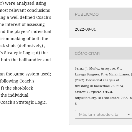
er) were analyzed using
ost relevant conclusions
PUBLICADO
ing a well-defined Coach's
he interest of assessing
2022-09-01
nd the players' individual
cision making of both the
ck shots (defensively) ,
s Strategic Logic; d) the
CÓMO CITAR
f both the ballhandler and
Serna, J., Muñoz Arroyave, V. .,
han the game system used;
Lavega Burgués, P., & March Llanes, J
(following Coach's
(2022). Decisional analysis of
finishing in basketball.
Cultura,
 f) the shot-block
Ciencia Y Deporte
,
17
(53).
 the individual
https://doi.org/10.12800/ccd.v17i53.18
Coach's Strategic Logic.
6
Más formatos de cita