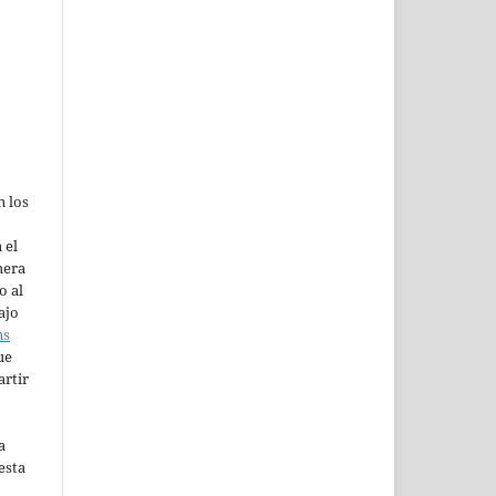
n los
 el
mera
o al
ajo
ns
ue
artir
a
esta