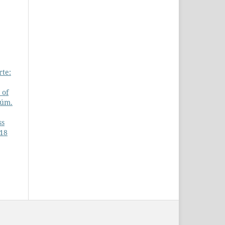
rte:
 of
Núm.
ss
 18