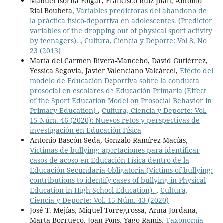
Manuel Isorna Folgar, Francisco Ruiz Juan, Antonio
Rial Boubeta,
Variables predictoras del abandono de
la práctica físico-deportiva en adolescentes. (Predictor
variables of the dropping out of physical sport activity
by teenagers).
,
Cultura, Ciencia y Deporte: Vol 8, No
23 (2013)
María del Carmen Rivera-Mancebo, David Gutiérrez,
Yessica Segovia, Javier Valenciano Valcárcel,
Efecto del
modelo de Educación Deportiva sobre la conducta
prosocial en escolares de Educación Primaria (Effect
of the Sport Education Model on Prosocial Behavior in
Primary Education)
,
Cultura, Ciencia y Deporte: Vol.
15 Núm. 46 (2020): Nuevos retos y perspectivas de
investigación en Educación Física
Antonio Bascón-Seda, Gonzalo Ramírez-Macías,
Víctimas de bullying: aportaciones para identificar
casos de acoso en Educación Física dentro de la
Educación Secundaria Obligatoria.(Victims of bullying:
contributions to identify cases of bullying in Physical
Education in High School Education).
,
Cultura,
Ciencia y Deporte: Vol. 15 Núm. 43 (2020)
José T. Mejías, Miquel Torregrossa, Anna Jordana,
Marta Borrueco, Joan Pons, Yago Ramis,
Taxonomía