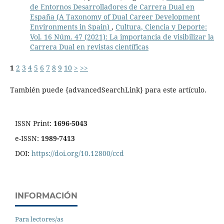
de Entornos Desarrolladores de Carrera Dual en
España (A Taxonomy of Dual Career Development
Environments in Spain)
,
Cultura, Ciencia y Deporte:
Vol. 16 Núm. 47 (2021): La importancia de visibilizar la
Carrera Dual en revistas científicas
1
2
3
4
5
6
7
8
9
10
>
>>
También puede {advancedSearchLink} para este artículo.
ISSN Print:
1696-5043
e-ISSN:
1989-7413
DOI:
https://doi.org/10.12800/ccd
INFORMACIÓN
Para lectores/as