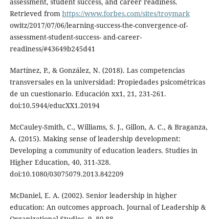
assessment, student success, and career readiness.
Retrieved from
https://www.forbes.com/sites/troymark
owitz/2017/07/06/learning-success-the-convergence-of-
assessment-student-success- and-career-
readiness/#43649b245d41
Martínez, P., & González, N. (2018). Las competencias
transversales en la universidad: Propiedades psicométricas
de un cuestionario. Educación xx1, 21, 231-261.
doi:10.5944/educXX1.20194
McCauley-Smith, C., Williams, S. J., Gillon, A. C., & Braganza,
A. (2015). Making sense of leadership development:
Developing a community of education leaders. Studies in
Higher Education, 40, 311-328.
doi:10.1080/03075079.2013.842209
McDaniel, E. A. (2002). Senior leadership in higher
education: An outcomes approach. Journal of Leadership &
Organizational Studies, 9, 80-88.