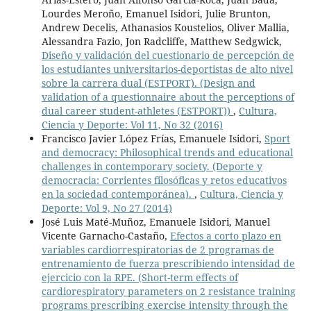
Lourdes Meroño, Emanuel Isidori, Julie Brunton,
Andrew Decelis, Athanasios Koustelios, Oliver Mallia,
Alessandra Fazio, Jon Radcliffe, Matthew Sedgwick,
Diseño y validación del cuestionario de percepción de
los estudiantes universitarios-deportistas de alto nivel
sobre la carrera dual (ESTPORT). (Design and
validation of a questionnaire about the perceptions of
dual career student-athletes (ESTPORT))
,
Cultura,
Ciencia y Deporte: Vol 11, No 32 (2016)
Francisco Javier López Frías, Emanuele Isidori,
Sport
and democracy: Philosophical trends and educational
challenges in contemporary society. (Deporte y
democracia: Corrientes filosóficas y retos educativos
en la sociedad contemporánea).
,
Cultura, Ciencia y
Deporte: Vol 9, No 27 (2014)
José Luis Maté-Muñoz, Emanuele Isidori, Manuel
Vicente Garnacho-Castaño,
Efectos a corto plazo en
variables cardiorrespiratorias de 2 programas de
entrenamiento de fuerza prescribiendo intensidad de
ejercicio con la RPE. (Short-term effects of
cardiorespiratory parameters on 2 resistance training
programs prescribing exercise intensity through the