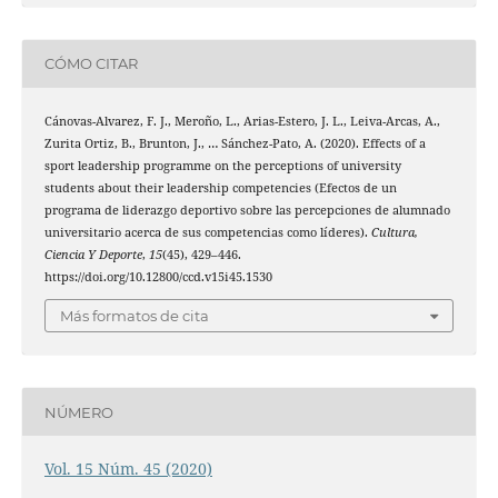
CÓMO CITAR
Cánovas-Alvarez, F. J., Meroño, L., Arias-Estero, J. L., Leiva-Arcas, A.,
Zurita Ortiz, B., Brunton, J., … Sánchez-Pato, A. (2020). Effects of a
sport leadership programme on the perceptions of university
students about their leadership competencies (Efectos de un
programa de liderazgo deportivo sobre las percepciones de alumnado
universitario acerca de sus competencias como líderes).
Cultura,
Ciencia Y Deporte
,
15
(45), 429–446.
https://doi.org/10.12800/ccd.v15i45.1530
Más formatos de cita
NÚMERO
Vol. 15 Núm. 45 (2020)