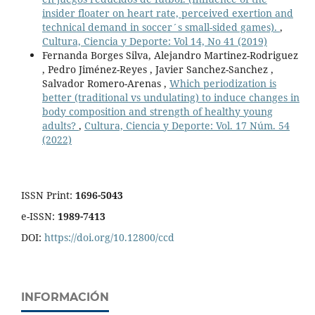
insider floater on heart rate, perceived exertion and
technical demand in soccer´s small-sided games).
,
Cultura, Ciencia y Deporte: Vol 14, No 41 (2019)
Fernanda Borges Silva, Alejandro Martinez-Rodriguez
, Pedro Jiménez-Reyes , Javier Sanchez-Sanchez ,
Salvador Romero-Arenas ,
Which periodization is
better (traditional vs undulating) to induce changes in
body composition and strength of healthy young
adults?
,
Cultura, Ciencia y Deporte: Vol. 17 Núm. 54
(2022)
ISSN Print:
1696-5043
e-ISSN:
1989-7413
DOI:
https://doi.org/10.12800/ccd
INFORMACIÓN