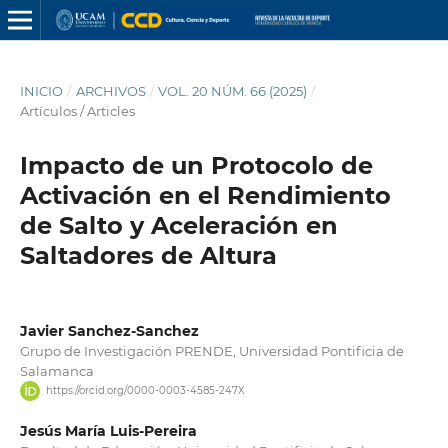
INICIO
/
ARCHIVOS
/
VOL. 20 NÚM. 66 (2025)
/
Artículos / Articles
Impacto de un Protocolo de
Activación en el Rendimiento
de Salto y Aceleración en
Saltadores de Altura
Javier Sanchez-Sanchez
Grupo de Investigación PRENDE, Universidad Pontificia de
Salamanca
https://orcid.org/0000-0003-4585-247X
Jesús María Luis-Pereira