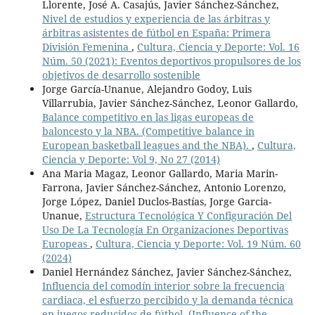
Llorente, José A. Casajús, Javier Sánchez-Sánchez,
Nivel de estudios y experiencia de las árbitras y
árbitras asistentes de fútbol en España: Primera
División Femenina
,
Cultura, Ciencia y Deporte: Vol. 16
Núm. 50 (2021): Eventos deportivos propulsores de los
objetivos de desarrollo sostenible
Jorge García-Unanue, Alejandro Godoy, Luis
Villarrubia, Javier Sánchez-Sánchez, Leonor Gallardo,
Balance competitivo en las ligas europeas de
baloncesto y la NBA. (Competitive balance in
European basketball leagues and the NBA).
,
Cultura,
Ciencia y Deporte: Vol 9, No 27 (2014)
Ana Maria Magaz, Leonor Gallardo, Maria Marin-
Farrona, Javier Sánchez-Sánchez, Antonio Lorenzo,
Jorge López, Daniel Duclos-Bastías, Jorge Garcia-
Unanue,
Estructura Tecnológica Y Configuración Del
Uso De La Tecnología En Organizaciones Deportivas
Europeas
,
Cultura, Ciencia y Deporte: Vol. 19 Núm. 60
(2024)
Daniel Hernández Sánchez, Javier Sánchez-Sánchez,
Influencia del comodín interior sobre la frecuencia
cardiaca, el esfuerzo percibido y la demanda técnica
en juegos reducidos de fútbol. (Influence of the