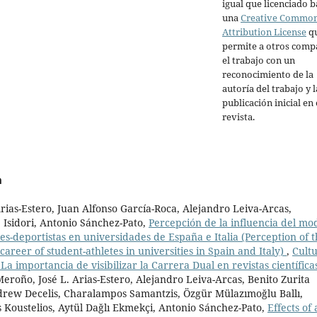
igual que licenciado b
una
Creative Commo
Attribution License
q
permite a otros comp
el trabajo con un
reconocimiento de la
autoría del trabajo y l
publicación inicial en 
revista.
a
ias-Estero, Juan Alfonso García-Roca, Alejandro Leiva-Arcas,
 Isidori, Antonio Sánchez-Pato,
Percepción de la influencia del mo
tes-deportistas en universidades de España e Italia (Perception of 
career of student-athletes in universities in Spain and Italy)
,
Cultu
La importancia de visibilizar la Carrera Dual en revistas científica
eroño, José L. Arias-Estero, Alejandro Leiva-Arcas, Benito Zurita
ndrew Decelis, Charalampos Samantzis, Özgür Mülazımoğlu Ballı,
s Koustelios, Aytül Dağlı Ekmekçi, Antonio Sánchez-Pato,
Effects of 