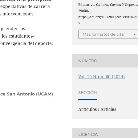
Educativo.
Cultura, Ciencia Y Deporte
s expectativas de carrera
19
(60).
s intervenciones
https://doi.org/10.12800/ccd.v19i60.21
5
mprender las
Más formatos de cita
 los estudiantes-
 convergencia del deporte,
NÚMERO
Vol. 19 Núm. 60 (2024)
SECCIÓN
ica San Antonio (UCAM)
Artículos / Articles
LICENCIA