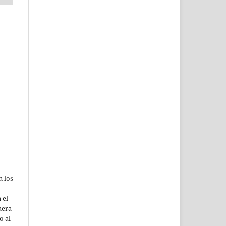
n los
 el
mera
o al