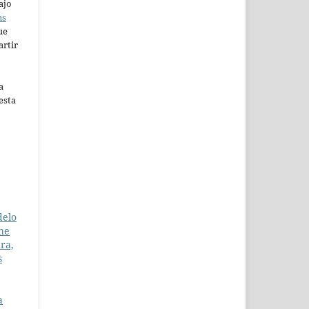
ajo
ns
ue
artir
a
esta
delo
the
ra,
s
a