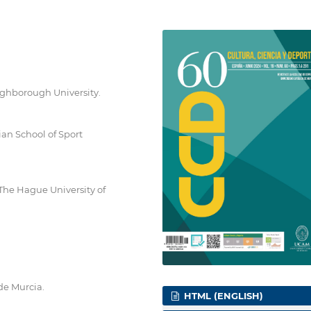
ughborough University.
an School of Sport
he Hague University of
de Murcia.
HTML (ENGLISH)