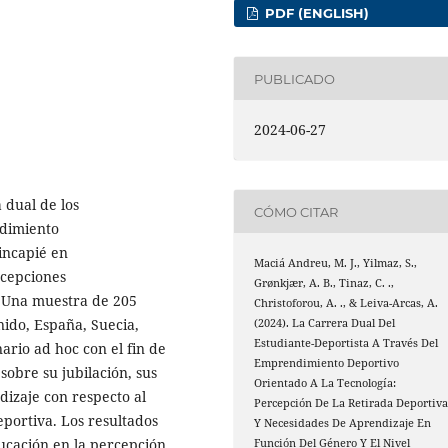
PDF (ENGLISH)
PUBLICADO
2024-06-27
a dual de los
CÓMO CITAR
ndimiento
incapié en
Maciá Andreu, M. J., Yilmaz, S.,
rcepciones
Grønkjær, A. B., Tinaz, C. .,
. Una muestra de 205
Christoforou, A. ., & Leiva-Arcas, A.
nido, España, Suecia,
(2024). La Carrera Dual Del
Estudiante-Deportista A Través Del
rio ad hoc con el fin de
Emprendimiento Deportivo
sobre su jubilación, sus
Orientado A La Tecnología:
dizaje con respecto al
Percepción De La Retirada Deportiv
eportiva. Los resultados
Y Necesidades De Aprendizaje En
ucación en la percepción
Función Del Género Y El Nivel