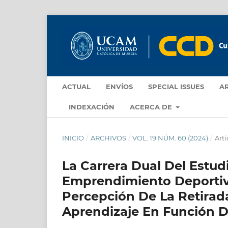
ACTUAL
ENVÍOS
SPECIAL ISSUES
A
INDEXACIÓN
ACERCA DE
INICIO
/
ARCHIVOS
/
VOL. 19 NÚM. 60 (2024)
/
Artí
La Carrera Dual Del Estud
Emprendimiento Deportivo
Percepción De La Retirad
Aprendizaje En Función De