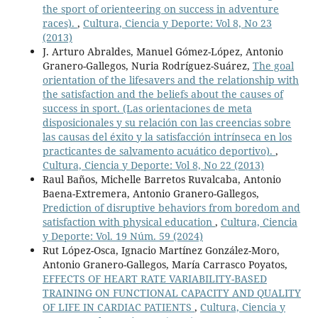
the sport of orienteering on success in adventure
races).
,
Cultura, Ciencia y Deporte: Vol 8, No 23
(2013)
J. Arturo Abraldes, Manuel Gómez-López, Antonio
Granero-Gallegos, Nuria Rodríguez-Suárez,
The goal
orientation of the lifesavers and the relationship with
the satisfaction and the beliefs about the causes of
success in sport. (Las orientaciones de meta
disposicionales y su relación con las creencias sobre
las causas del éxito y la satisfacción intrínseca en los
practicantes de salvamento acuático deportivo).
,
Cultura, Ciencia y Deporte: Vol 8, No 22 (2013)
Raul Baños, Michelle Barretos Ruvalcaba, Antonio
Baena-Extremera, Antonio Granero-Gallegos,
Prediction of disruptive behaviors from boredom and
satisfaction with physical education
,
Cultura, Ciencia
y Deporte: Vol. 19 Núm. 59 (2024)
Rut López-Osca, Ignacio Martínez González-Moro,
Antonio Granero-Gallegos, María Carrasco Poyatos,
EFFECTS OF HEART RATE VARIABILITY-BASED
TRAINING ON FUNCTIONAL CAPACITY AND QUALITY
OF LIFE IN CARDIAC PATIENTS
,
Cultura, Ciencia y