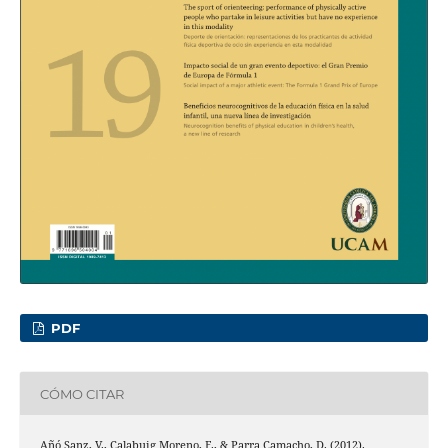
PDF
CÓMO CITAR
Añó Sanz, V., Calabuig Moreno, F., & Parra Camacho, D. (2012).