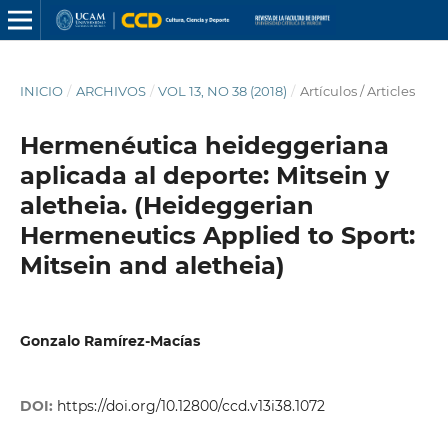
INICIO
/
ARCHIVOS
/
VOL 13, NO 38 (2018)
/
Artículos / Articles
Hermenéutica heideggeriana
aplicada al deporte: Mitsein y
aletheia. (Heideggerian
Hermeneutics Applied to Sport:
Mitsein and aletheia)
Gonzalo Ramírez-Macías
DOI:
https://doi.org/10.12800/ccd.v13i38.1072