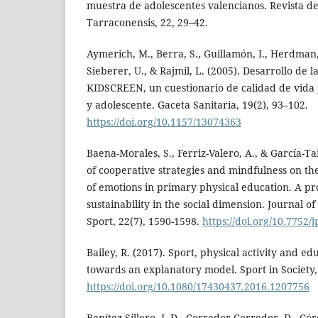
muestra de adolescentes valencianos. Revista de 
Tarraconensis, 22, 29–42.
Aymerich, M., Berra, S., Guillamón, I., Herdman, 
Sieberer, U., & Rajmil, L. (2005). Desarrollo de 
KIDSCREEN, un cuestionario de calidad de vida p
y adolescente. Gaceta Sanitaria, 19(2), 93–102.
https://doi.org/10.1157/13074363
Baena-Morales, S., Ferriz-Valero, A., & García-Ta
of cooperative strategies and mindfulness on th
of emotions in primary physical education. A p
sustainability in the social dimension. Journal o
Sport, 22(7), 1590-1598.
https://doi.org/10.7752/
Bailey, R. (2017). Sport, physical activity and e
towards an explanatory model. Sport in Society,
https://doi.org/10.1080/17430437.2016.1207756
Benítez-Sillero, J. D., Corredor-Corredor, D., Có