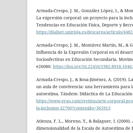
Armada-Crespo, J. M., González López, I., & Mon
La expresión corporal: un proyecto para la inc
Tendencias en Educación Física, Deporte y Recr
https://dialnet.unirioja.es/descarga/articulo/448
Armada-Crespo, J. M., Montávez Martín, M., & Go
Influencia de la Expresión Corporal en el desarr
Socioafectivas en Educación Secundaria. Movim
e26080.
https://doi.org/10.22456/1982-8918.1046
Armada-Crespo, J., & Rosa-Jiménez, A. (2019). L
un aula de convivencia: una herramienta para l
autoestima. Tándem: Didáctica de La Educación F
https://www.grao.com/revistas/arte-corporal-pr
la-inclusion-32700?contenido=365913
Atienza, F. L., Moreno, Y., & Balaguer, I. (2000). 
dimensionalidad de la Escala de Autoestima de