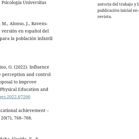
Psicología Universitas
autoría del trabajo y l
publicación inicial en 
revista.
M., Alonso, J., Ravens-
la versión en español del
ara la población infantil
ino, O. (2022). Influence
e perception and control
roposal to improve
f Physical Education and
jpes.2022.07200
ducational achievement –
 20(7), 768–788.
rdoba-Alcaide, F., &