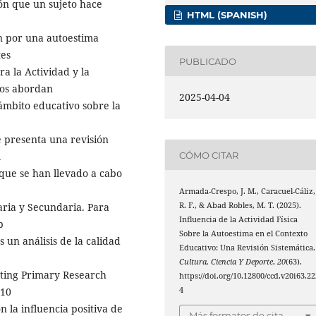
ón que un sujeto hace
HTML (SPANISH)
ón por una autoestima
tes
PUBLICADO
ra la Actividad y la
ajos abordan
2025-04-04
 ámbito educativo sobre la
e presenta una revisión
l
CÓMO CITAR
 que se han llevado a cabo
Armada-Crespo, J. M., Caracuel-Cáliz,
aria y Secundaria. Para
R. F., & Abad Robles, M. T. (2025).
Influencia de la Actividad Física
b
Sobre la Autoestima en el Contexto
 un análisis de la calidad
Educativo: Una Revisión Sistemática.
Cultura, Ciencia Y Deporte
,
20
(63).
ating Primary Research
https://doi.org/10.12800/ccd.v20i63.22
 10
4
n la influencia positiva de
Más formatos de cita