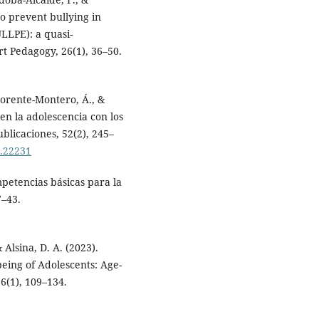
o prevent bullying in
ULLPE): a quasi-
t Pedagogy, 26(1), 36–50.
 Morente-Montero, Á., &
en la adolescencia con los
ublicaciones, 52(2), 245–
2.22231
petencias básicas para la
7–43.
& Alsina, D. A. (2023).
being of Adolescents: Age-
16(1), 109–134.