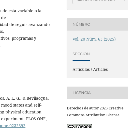
de esta variable o la
z de
esidad de seguir avanzando
NÚMERO
os,
ativos, programas y
Vol. 20 Núm. 63 (2025)
l
SECCIÓN
Artículos / Articles
LICENCIA
os, A. L. G., & Bevilacqua,
 mood states and self-
Derechos de autor 2025 Creative
ng physical education
Commons Attribution License
al experiment. PLOS ONE,
l.pone.0232392