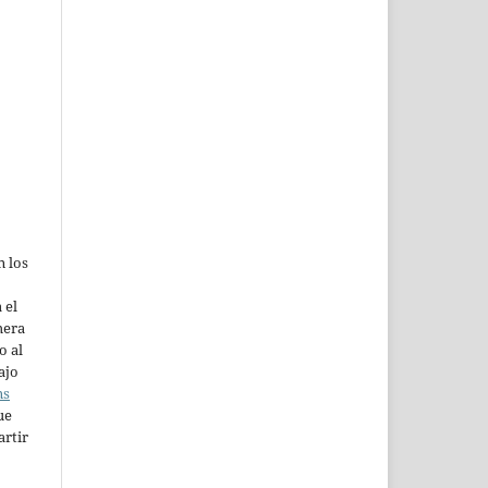
n los
 el
mera
o al
ajo
ns
ue
artir