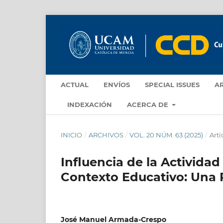
ACTUAL
ENVÍOS
SPECIAL ISSUES
A
INDEXACIÓN
ACERCA DE
INICIO
/
ARCHIVOS
/
VOL. 20 NÚM. 63 (2025)
/
Artí
Influencia de la Actividad
Contexto Educativo: Una 
José Manuel Armada-Crespo