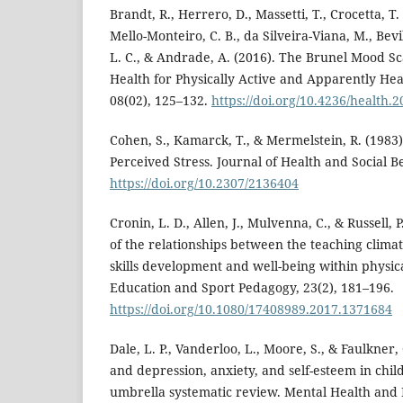
Brandt, R., Herrero, D., Massetti, T., Crocetta, T.
Mello-Monteiro, C. B., da Silveira-Viana, M., Bev
L. C., & Andrade, A. (2016). The Brunel Mood Sc
Health for Physically Active and Apparently Hea
08(02), 125–132.
https://doi.org/10.4236/health.
Cohen, S., Kamarck, T., & Mermelstein, R. (1983
Perceived Stress. Journal of Health and Social Be
https://doi.org/10.2307/2136404
Cronin, L. D., Allen, J., Mulvenna, C., & Russell, 
of the relationships between the teaching climat
skills development and well-being within physica
Education and Sport Pedagogy, 23(2), 181–196.
https://doi.org/10.1080/17408989.2017.1371684
Dale, L. P., Vanderloo, L., Moore, S., & Faulkner, 
and depression, anxiety, and self-esteem in chi
umbrella systematic review. Mental Health and Ph