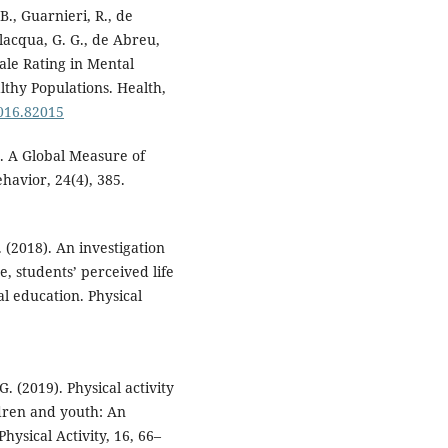
 B., Guarnieri, R., de
ilacqua, G. G., de Abreu,
ale Rating in Mental
lthy Populations. Health,
2016.82015
). A Global Measure of
havior, 24(4), 385.
P. (2018). An investigation
e, students’ perceived life
l education. Physical
G. (2019). Physical activity
ldren and youth: An
ysical Activity, 16, 66–