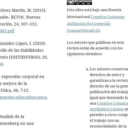
Esta obra está bajo una licencia
távez Martín, M. (2013).
internacional
Creative Commons
lusión. RETOS. Nuevas
Atribución-NoComercial-
eación, 24, 107–112.
CompartirIgual 4.0
.
2483.pdf
Los autores que publican en esta
nzález López, I. (2020).
revista están de acuerdo con los
ollo de las Habilidades
siguientes términos:
ento (ESEFID/UFRGS), 26,
34
Los autores conserva
derechos de autor y
a expresión corporal en
garantizan a la revista
a mejora de la
derecho de ser la pri
ísica, 66, 7-12.
publicación del trabaj
opuestas-educativas-para-
igual que licenciado b
una
Creative Commo
Attribution License
q
permite a otros comp
Análisis de la
el trabajo con un
 Rosenberg en una
reconocimiento de la