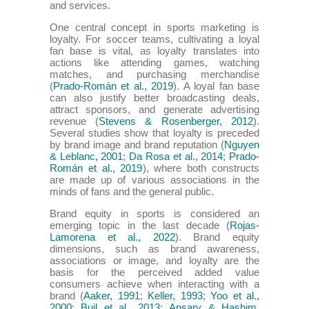
and services.
One central concept in sports marketing is
loyalty. For soccer teams, cultivating a loyal
fan base is vital, as loyalty translates into
actions like attending games, watching
matches, and purchasing merchandise
(
Prado-Román et al., 2019
). A loyal fan base
can also justify better broadcasting deals,
attract sponsors, and generate advertising
revenue (
Stevens & Rosenberger, 2012
).
Several studies show that loyalty is preceded
by brand image and brand reputation (
Nguyen
& Leblanc, 2001
;
Da Rosa et al., 2014
;
Prado-
Román et al., 2019
), where both constructs
are made up of various associations in the
minds of fans and the general public.
Brand equity in sports is considered an
emerging topic in the last decade (
Rojas-
Lamorena et al., 2022
). Brand equity
dimensions, such as brand awareness,
associations or image, and loyalty are the
basis for the perceived added value
consumers achieve when interacting with a
brand (
Aaker, 1991
;
Keller, 1993
;
Yoo et al.,
2000
;
Buil et al., 2013
;
Ansary & Hashim,