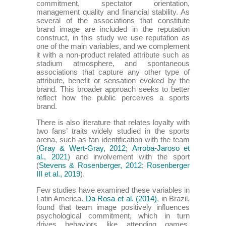
commitment, spectator orientation,
management quality and financial stability. As
several of the associations that constitute
brand image are included in the reputation
construct, in this study we use reputation as
one of the main variables, and we complement
it with a non-product related attribute such as
stadium atmosphere, and spontaneous
associations that capture any other type of
attribute, benefit or sensation evoked by the
brand. This broader approach seeks to better
reflect how the public perceives a sports
brand.
There is also literature that relates loyalty with
two fans’ traits widely studied in the sports
arena, such as fan identification with the team
(
Gray & Wert‐Gray, 2012
;
Arroba-Jaroso et
al., 2021
) and involvement with the sport
(
Stevens & Rosenberger, 2012
;
Rosenberger
III et al., 2019
).
Few studies have examined these variables in
Latin America.
Da Rosa et al. (2014)
, in Brazil,
found that team image positively influences
psychological commitment, which in turn
drives behaviors like attending games,