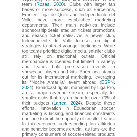
team (
Rosas, 2020
). Clubs with larger fan
bases or more success, such as Barcelona,
Emelec, Liga de Quito and Independiente del
Valle, have more established marketing
departments. Their main activities include
sponsorship deals, stadium tickets promotions
and season ticket sales. As a newer club,
Independiente del Valle focuses on digital
strategies to attract younger audiences. While
top teams prioritize digital media, smaller clubs
still rely on traditional outlets. Official
merchandise is licensed but limited in variety,
and teams hold pre-season events to
showcase players and kits. Barcelona stands
out for its international marketing, leveraging
its “Noche Amarilla” event abroad (
ESPN,
2024
). Broadcast rights, managed by Liga Pro,
are a major revenue stream, especially for
smaller clubs that rely on them for over 70% of
their budgets (
Larrea, 2024
). Despite these
efforts, innovation in Ecuadorian soccer
marketing is lacking, and financial constraints
continue to limit the capacity of smaller teams.
In this scenario, understanding fan attitudes
and behavior becomes crucial, as fans are the
primary consumers of soccer-related products