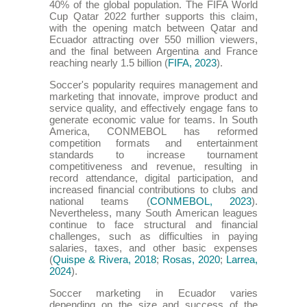
40% of the global population. The FIFA World
Cup Qatar 2022 further supports this claim,
with the opening match between Qatar and
Ecuador attracting over 550 million viewers,
and the final between Argentina and France
reaching nearly 1.5 billion (
FIFA, 2023
).
Soccer's popularity requires management and
marketing that innovate, improve product and
service quality, and effectively engage fans to
generate economic value for teams. In South
America, CONMEBOL has reformed
competition formats and entertainment
standards to increase tournament
competitiveness and revenue, resulting in
record attendance, digital participation, and
increased financial contributions to clubs and
national teams (
CONMEBOL, 2023
).
Nevertheless, many South American leagues
continue to face structural and financial
challenges, such as difficulties in paying
salaries, taxes, and other basic expenses
(
Quispe & Rivera, 2018
;
Rosas, 2020
;
Larrea,
2024
).
Soccer marketing in Ecuador varies
depending on the size and success of the