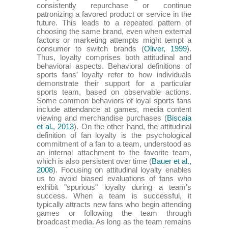
consistently repurchase or continue
patronizing a favored product or service in the
future. This leads to a repeated pattern of
choosing the same brand, even when external
factors or marketing attempts might tempt a
consumer to switch brands (
Oliver, 1999
).
Thus, loyalty comprises both attitudinal and
behavioral aspects. Behavioral definitions of
sports fans’ loyalty refer to how individuals
demonstrate their support for a particular
sports team, based on observable actions.
Some common behaviors of loyal sports fans
include attendance at games, media content
viewing and merchandise purchases (
Biscaia
et al., 2013
). On the other hand, the attitudinal
definition of fan loyalty is the psychological
commitment of a fan to a team, understood as
an internal attachment to the favorite team,
which is also persistent over time (
Bauer et al.,
2008
). Focusing on attitudinal loyalty enables
us to avoid biased evaluations of fans who
exhibit "spurious" loyalty during a team's
success. When a team is successful, it
typically attracts new fans who begin attending
games or following the team through
broadcast media. As long as the team remains