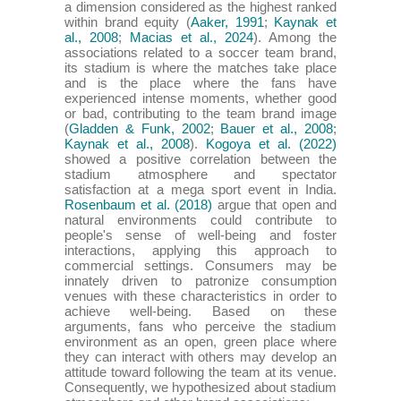
a dimension considered as the highest ranked
within brand equity (
Aaker, 1991
;
Kaynak et
al., 2008
;
Macias et al., 2024
). Among the
associations related to a soccer team brand,
its stadium is where the matches take place
and is the place where the fans have
experienced intense moments, whether good
or bad, contributing to the team brand image
(
Gladden & Funk, 2002
;
Bauer et al., 2008
;
Kaynak et al., 2008
).
Kogoya et al. (2022)
showed a positive correlation between the
stadium atmosphere and spectator
satisfaction at a mega sport event in India.
Rosenbaum et al. (2018)
argue that open and
natural environments could contribute to
people's sense of well-being and foster
interactions, applying this approach to
commercial settings. Consumers may be
innately driven to patronize consumption
venues with these characteristics in order to
achieve well-being. Based on these
arguments, fans who perceive the stadium
environment as an open, green place where
they can interact with others may develop an
attitude toward following the team at its venue.
Consequently, we hypothesized about stadium