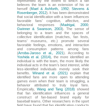
represented by the extent to which a fan
believes the team is an extension of his or
herself (
Mael & Ashforth, 1992
;
Stevens &
Rosenberger, 2012
). It has been demonstrated
that social identification with a team influences
favorable fans’ cognitive, affective, and
behavioral responses (
Madrigal, 2000
;
Gwinner & Swanson, 2003
). The sense of
belonging to a team and the spaces of
collective identification (matches, fan fests,
teams’ museums, etc.) promote several
favorable feelings, emotions, and interaction
and consumption patterns among fans
(
Arroba-Jaroso et al., 2021
). According to
Yoshida et al. (2014)
, the more identified an
individual is with the team, the more likely the
individual acts in the team’s best interest, while
less-identified individuals merely seek their
benefits.
Winand et al. (2021)
explain that
identified fans are more open to attending
games even when their team is struggling, a
behavior attributed to truly loyal fans.
Empirically,
Wang and Tang (2018)
showed
that fan identification influences a general
construct of fan-based brand equity for
baseball teams. Other researchers in the sport
field have found that fan identification conducts