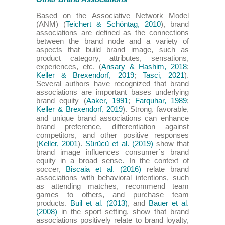
Based on the Associative Network Model
(ANM) (
Teichert & Schöntag, 2010
), brand
associations are defined as the connections
between the brand node and a variety of
aspects that build brand image, such as
product category, attributes, sensations,
experiences, etc. (
Ansary & Hashim, 2018
;
Keller & Brexendorf, 2019
;
Tasci, 2021
).
Several authors have recognized that brand
associations are important bases underlying
brand equity (
Aaker, 1991
;
Farquhar, 1989
;
Keller & Brexendorf, 2019
). Strong, favorable,
and unique brand associations can enhance
brand preference, differentiation against
competitors, and other positive responses
(
Keller, 2001
).
Sürücü et al. (2019)
show that
brand image influences consumer´s brand
equity in a broad sense. In the context of
soccer,
Biscaia et al. (2016)
relate brand
associations with behavioral intentions, such
as attending matches, recommend team
games to others, and purchase team
products.
Buil et al. (2013)
, and
Bauer et al.
(2008)
in the sport setting, show that brand
associations positively relate to brand loyalty,