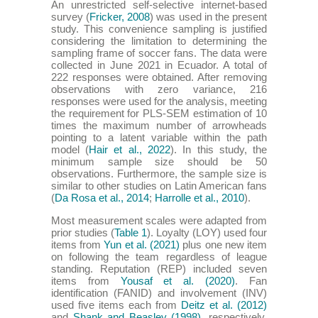
An unrestricted self-selective internet-based
survey (
Fricker, 2008
) was used in the present
study. This convenience sampling is justified
considering the limitation to determining the
sampling frame of soccer fans. The data were
collected in June 2021 in Ecuador. A total of
222 responses were obtained. After removing
observations with zero variance, 216
responses were used for the analysis, meeting
the requirement for PLS-SEM estimation of 10
times the maximum number of arrowheads
pointing to a latent variable within the path
model (
Hair et al., 2022
). In this study, the
minimum sample size should be 50
observations. Furthermore, the sample size is
similar to other studies on Latin American fans
(
Da Rosa et al., 2014
;
Harrolle et al., 2010
).
Most measurement scales were adapted from
prior studies (
Table 1
). Loyalty (LOY) used four
items from
Yun et al. (2021)
plus one new item
on following the team regardless of league
standing. Reputation (REP) included seven
items from
Yousaf et al. (2020)
. Fan
identification (FANID) and involvement (INV)
used five items each from
Deitz et al. (2012)
and
Shank and Beasley (1998)
, respectively.