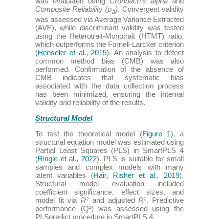
was evaluated using
Cronbach’s alpha
and
Composite Reliability
(ρ
)
. Convergent validity
a
was assessed via Average Variance Extracted
(AVE), while discriminant validity was tested
using the Heterotrait-Monotrait (HTMT) ratio,
which outperforms the Fornell-Larcker criterion
(
Henseler et al., 2015
). An analysis to detect
common method bias (CMB) was also
performed. Confirmation of the absence of
CMB indicates that systematic bias
associated with the data collection process
has been minimized, ensuring the internal
validity and reliability of the results.
Structural Model
To test the theoretical model (
Figure 1
), a
structural equation model was estimated using
Partial Least Squares (PLS) in SmartPLS 4
(
Ringle et al., 2022
). PLS is suitable for small
samples and complex models with many
latent variables (
Hair, Risher et al., 2019
).
Structural model evaluation included
coefficient significance, effect sizes, and
model fit via
R²
and adjusted
R²
. Predictive
performance (Q²) was assessed using the
PLSpredict procedure in SmartPLS 4.