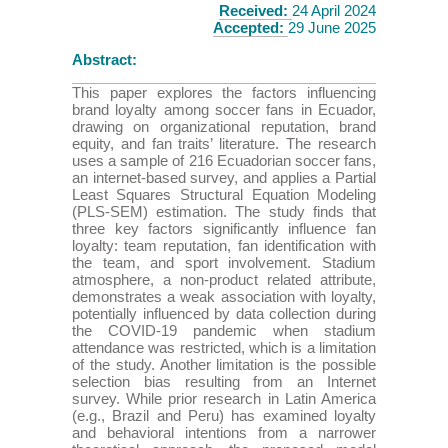
Received:
24 April 2024
Accepted:
29 June 2025
Abstract:
This paper explores the factors influencing
brand loyalty among soccer fans in Ecuador,
drawing on organizational reputation, brand
equity, and fan traits’ literature. The research
uses a sample of 216 Ecuadorian soccer fans,
an internet-based survey, and applies a Partial
Least Squares Structural Equation Modeling
(PLS-SEM) estimation. The study finds that
three key factors significantly influence fan
loyalty: team reputation, fan identification with
the team, and sport involvement. Stadium
atmosphere, a non-product related attribute,
demonstrates a weak association with loyalty,
potentially influenced by data collection during
the COVID-19 pandemic when stadium
attendance was restricted, which is a limitation
of the study. Another limitation is the possible
selection bias resulting from an Internet
survey. While prior research in Latin America
(e.g., Brazil and Peru) has examined loyalty
and behavioral intentions from a narrower