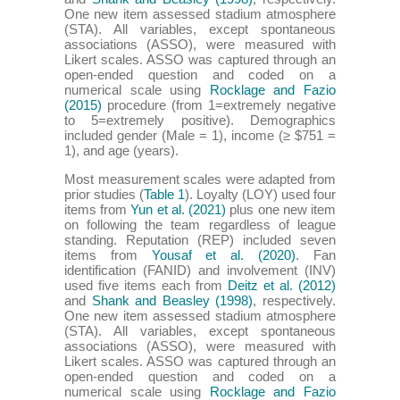
One new item assessed stadium atmosphere
(STA). All variables, except spontaneous
associations (ASSO), were measured with
Likert scales. ASSO was captured through an
open-ended question and coded on a
numerical scale using
Rocklage and Fazio
(2015)
procedure (from 1=extremely negative
to 5=extremely positive). Demographics
included gender (Male = 1), income (≥ $751 =
1), and age (years).
Most measurement scales were adapted from
prior studies (
Table 1
). Loyalty (LOY) used four
items from
Yun et al. (2021)
plus one new item
on following the team regardless of league
standing. Reputation (REP) included seven
items from
Yousaf et al. (2020)
. Fan
identification (FANID) and involvement (INV)
used five items each from
Deitz et al. (2012)
and
Shank and Beasley (1998)
, respectively.
One new item assessed stadium atmosphere
(STA). All variables, except spontaneous
associations (ASSO), were measured with
Likert scales. ASSO was captured through an
open-ended question and coded on a
numerical scale using
Rocklage and Fazio