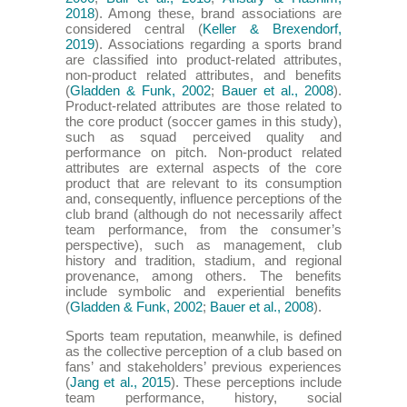
2018
). Among these, brand associations are
considered central (
Keller & Brexendorf,
2019
). Associations regarding a sports brand
are classified into product-related attributes,
non-product related attributes, and benefits
(
Gladden & Funk, 2002
;
Bauer et al., 2008
).
Product-related attributes are those related to
the core product (soccer games in this study),
such as squad perceived quality and
performance on pitch. Non-product related
attributes are external aspects of the core
product that are relevant to its consumption
and, consequently, influence perceptions of the
club brand (although do not necessarily affect
team performance, from the consumer’s
perspective), such as management, club
history and tradition, stadium, and regional
provenance, among others. The benefits
include symbolic and experiential benefits
(
Gladden & Funk, 2002
;
Bauer et al., 2008
).
Sports team reputation, meanwhile, is defined
as the collective perception of a club based on
fans’ and stakeholders’ previous experiences
(
Jang et al., 2015
). These perceptions include
team performance, history, social