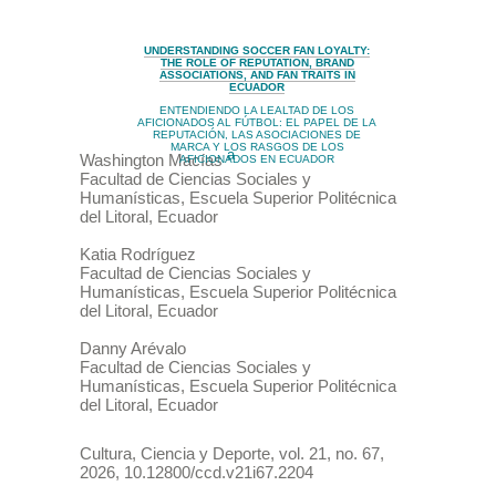
UNDERSTANDING SOCCER FAN LOYALTY:
THE ROLE OF REPUTATION, BRAND
ASSOCIATIONS, AND FAN TRAITS IN
ECUADOR
ENTENDIENDO LA LEALTAD DE LOS
AFICIONADOS AL FÚTBOL: EL PAPEL DE LA
REPUTACIÓN, LAS ASOCIACIONES DE
MARCA Y LOS RASGOS DE LOS
a
Washington
Macías
AFICIONADOS EN ECUADOR
Facultad de Ciencias Sociales y
Humanísticas, Escuela Superior Politécnica
del Litoral
,
Ecuador
Katia
Rodríguez
Facultad de Ciencias Sociales y
Humanísticas, Escuela Superior Politécnica
del Litoral
,
Ecuador
Danny
Arévalo
Facultad de Ciencias Sociales y
Humanísticas, Escuela Superior Politécnica
del Litoral
,
Ecuador
Cultura, Ciencia y Deporte
,
vol. 21
, no. 67
,
2026
,
10.12800/ccd.v21i67.2204