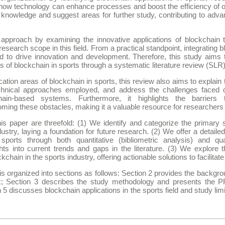
ow technology can enhance processes and boost the efficiency of or
g knowledge and suggest areas for further study, contributing to adva
 approach by examining the innovative applications of blockchain 
esearch scope in this field. From a practical standpoint, integrating 
ted to drive innovation and development. Therefore, this study aim
es of blockchain in sports through a systematic literature review (SLR)
ation areas of blockchain in sports, this review also aims to explain t
echnical approaches employed, and address the challenges faced 
hain-based systems. Furthermore, it highlights the barriers
ing these obstacles, making it a valuable resource for researchers a
is paper are threefold: (1) We identify and categorize the primary 
dustry, laying a foundation for future research. (2) We offer a detailed
 sports through both quantitative (bibliometric analysis) and qual
hts into current trends and gaps in the literature. (3) We explore 
kchain in the sports industry, offering actionable solutions to facilitat
is organized into sections as follows: Section 2 provides the backg
k; Section 3 describes the study methodology and presents the 
n 5 discusses blockchain applications in the sports field and study lim