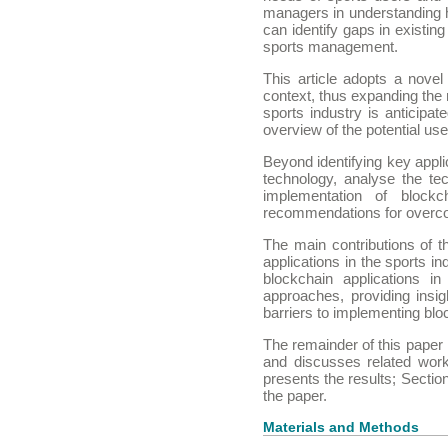
managers in understanding h
can identify gaps in existin
sports management.
This article adopts a novel
context, thus expanding the r
sports industry is anticipa
overview of the potential us
Beyond identifying key applic
technology, analyse the t
implementation of blockc
recommendations for overcom
The main contributions of th
applications in the sports in
blockchain applications in
approaches, providing insig
barriers to implementing bloc
The remainder of this paper 
and discusses related wor
presents the results; Sectio
the paper.
Materials and Methods