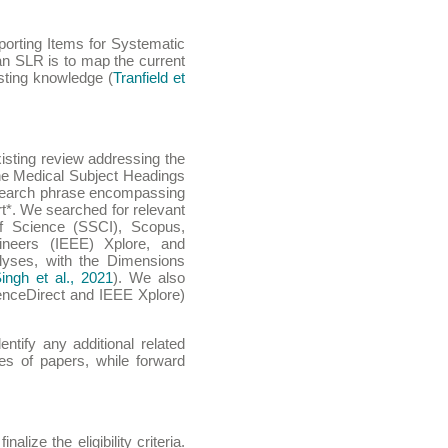
porting Items for Systematic
an SLR is to map the current
isting knowledge (
Tranfield et
sting review addressing the
the Medical Subject Headings
n search phrase encompassing
t*. We searched for relevant
 of Science (SSCI), Scopus,
ineers (IEEE) Xplore, and
lyses, with the Dimensions
ingh et al., 2021
). We also
ienceDirect and IEEE Xplore)
ntify any additional related
s of papers, while forward
lize the eligibility criteria.