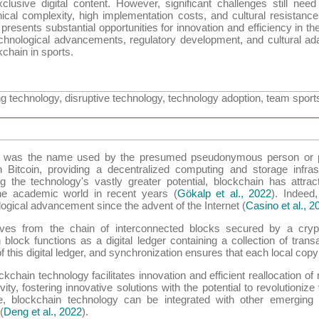
lusive digital content. However, significant challenges still need
nical complexity, high implementation costs, and cultural resistance
presents substantial opportunities for innovation and efficiency in th
chnological advancements, regulatory development, and cultural adap
chain in sports.
technology, disruptive technology, technology adoption, team sport
o was the name used by the presumed pseudonymous person or p
 Bitcoin, providing a decentralized computing and storage infras
g the technology's vastly greater potential, blockchain has attract
he academic world in recent years (
Gökalp et al., 2022
). Indeed
ogical advancement since the advent of the Internet (
Casino et al., 2
ives from the chain of interconnected blocks secured by a crypt
block functions as a digital ledger containing a collection of tran
this digital ledger, and synchronization ensures that each local copy i
ockchain technology facilitates innovation and efficient reallocation o
vity, fostering innovative solutions with the potential to revolutionize
e, blockchain technology can be integrated with other emerging 
(
Deng et al., 2022
).