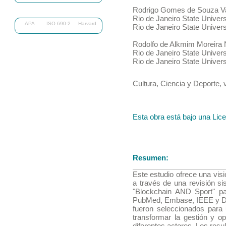
Funding
Rodrigo Gomes de Souza
V
Authors' Contribution
Rio de Janeiro State Univers
APA
ISO 690-2
Harvard
Rio de Janeiro State Univers
References
Notas de autor
Rodolfo de Alkmim Moreira
Información adicional
Rio de Janeiro State Univers
Rio de Janeiro State Univers
Cultura, Ciencia y Deporte
,
Esta obra está bajo una Lic
Resumen:
Este estudio ofrece una visi
a través de una revisión si
"Blockchain AND Sport" p
PubMed, Embase, IEEE y Dime
fueron seleccionados para 
transformar la gestión y o
diferentes actores. Los res