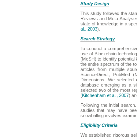
Study Design
This study followed the sta
Reviews and Meta-Analyse
state of knowledge in a speci
al., 2003
).
Search Strategy
To conduct a comprehensive
use of Blockchain technolog
(MeSH) to identify potentia
the entire spectrum of the 
articles from multiple sou
ScienceDirect, PubMed (M
Dimensions. We selected d
database emerging as a si
selected two of the most re
(
Kitchenham et al., 2007
) a
Following the initial searc
studies that may have bee
snowballing involves examini
Eligibility Criteria
We established rigorous selec