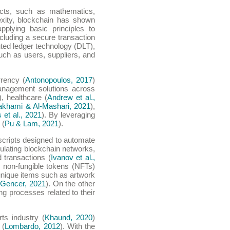
ects, such as mathematics,
exity, blockchain has shown
applying basic principles to
ncluding a secure transaction
ted ledger technology (DLT),
 such as users, suppliers, and
rrency (
Antonopoulos, 2017
)
anagement solutions across
), healthcare (
Andrew et al.,
akhami & Al-Mashari, 2021
),
et al., 2021
). By leveraging
 (
Pu & Lam, 2021
).
 scripts designed to automate
ulating blockchain networks,
 transactions (
Ivanov et al.,
g non-fungible tokens (NFTs)
 unique items such as artwork
 Gencer, 2021
). On the other
ng processes related to their
ts industry (
Khaund, 2020
)
 (
Lombardo, 2012
). With the