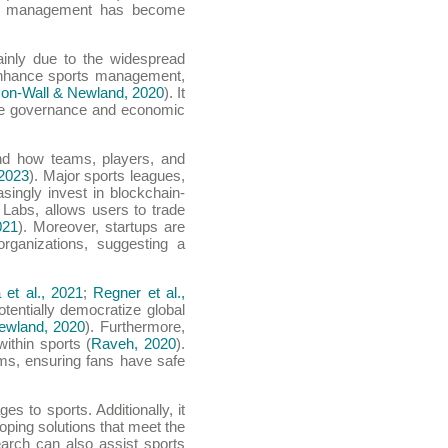
rts management has become
mainly due to the widespread
 enhance sports management,
son-Wall & Newland, 2020
). It
the governance and economic
and how teams, players, and
 2023
). Major sports leagues,
singly invest in blockchain-
 Labs, allows users to trade
021
). Moreover, startups are
rganizations, suggesting a
 et al., 2021
;
Regner et al.,
otentially democratize global
ewland, 2020
). Furthermore,
ithin sports (
Raveh, 2020
).
ems, ensuring fans have safe
es to sports. Additionally, it
oping solutions that meet the
earch can also assist sports