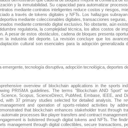
lización y la inmutabilidad. Su capacidad para automatizar proceso
ontratos mediante contratos inteligentes reduce costos y riesgos, m
nciado a través de tokens digitales y NFTs. Los hallazgos subrayan
 deportiva mediante coleccionables digitales, transacciones seguras,
cionados mediante contenido digital exclusivo. No obstante, aún existe
tidumbre regulatoria, la complejidad técnica, los altos costos de im
ción. A pesar de estos obstáculos, cadena de bloques presenta oportu
 en la industria del deporte. La revisión concluye que los avances
a adaptación cultural son esenciales para la adopción generalizada
a emergente, tecnología disruptiva, adopción tecnológica, deportes d
rehensive overview of blockchain applications in the sports in
ollowing PRISMA guidelines. The terms "Blockchain AND Sport" 
Science, Scopus, ScienceDirect, PubMed, Embase, IEEE, and Dim
ied, with 37 primary studies selected for detailed analysis. The re
e management and operation of sports-related activities by addr
emonstrated that blockchain enhances stakeholder trust through tra
y to automate processes like player transfers and contract managemen
engagement is bolstered through digital tokens and NFTs. The find
orts management through digital collectibles, secure transactions, 