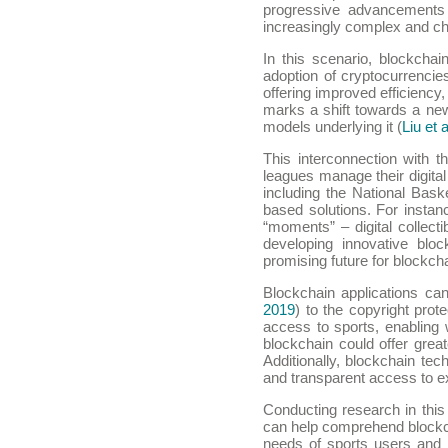
progressive advancements
increasingly complex and ch
In this scenario, blockchai
adoption of cryptocurrencie
offering improved efficienc
marks a shift towards a ne
models underlying it (
Liu et 
This interconnection with 
leagues manage their digita
including the National Bask
based solutions. For instan
“moments” – digital collect
developing innovative blo
promising future for blockcha
Blockchain applications c
2019
) to the copyright prote
access to sports, enabling w
blockchain could offer grea
Additionally, blockchain te
and transparent access to ex
Conducting research in this f
can help comprehend blockcha
needs of sports users and o