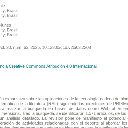
ale
ity
,
Brasil
ity
,
Brasil
Nunes
ity
,
Brasil
ity
,
Brasil
vol. 20
, núm. 63
,
2025
,
10.12800/ccd.v20i63.2208
encia Creative Commons Atribución 4.0 Internacional.
ón exhaustiva sobre las aplicaciones de la tecnología cadena de bloq
stemática de la literatura (RSL) siguiendo las directrices de PRISMA
ara realizar la búsqueda en bases de datos como Web of Scienc
nsions. Tras la búsqueda, se identificaron 1,571 artículos, de los 
un análisis detallado. La revisión pone de manifiesto el potencia
peración de actividades relacionadas con el deporte al abordar los
ultados demostraron que cadena de bloques mejora la confianza de los