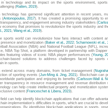
 in technology and its impact on the sports environment, spo
allenging (
Ratten, 2019
).
n technology has garnered significant attention in recent years, 
s (
Antonopoulos, 2017
). It has created a promising opportunity to
y, transparency, and engagement among industry stakeholders (
Carls
w economy that promises to revolutionize the sports industry and 
al., 2021
;
Wang et al., 2019
).
the sports world can revolutionize how fans interact with content 
l presence and monetization (
Baker et al., 2022
;
Scharnowski et al.,
etball Association (NBA) and National Football League (NFL), increa
ce, NBA Top Shot, a platform developed in partnership with Dapper
ibles featuring videos of iconic NBA player performances (
Young, 2
ckchain-based solutions to address challenges faced by sports o
in in sports.
an extend across many domains, from ticket management (
Nugraha
ction of sporting events (
Jun-Ming & Jing, 2021
). Blockchain can p
orldwide participation and enjoying its benefits (
Carlsson-Wall & N
ter transparency in resource management and revenue distribution w
chnology can help create intellectual property and monetization syst
clusive content (
Franceschet & Libera, 2023
).
ield can help identify blockchain applications that can offer advantag
in implementation's difficulties in sports, which are crucial to devel
rganizations. By identifying blockchain applications in sports, res