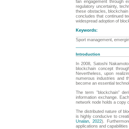
fan engagement through exc
regulatory uncertainty, tech
these obstacles, blockchain 
concludes that continued te
widespread adoption of block
Keywords:
Sport management, emerging 
Introduction
In 2008, Satoshi Nakamot
blockchain concept through
Nevertheless, upon realizin
numerous industries and t
become an essential technol
The term "blockchain" der
information exchange. Each 
network node holds a copy of 
The distributed nature of bl
is highly conducive to creati
Unalan, 2022
). Furthermor
applications and capabilities 