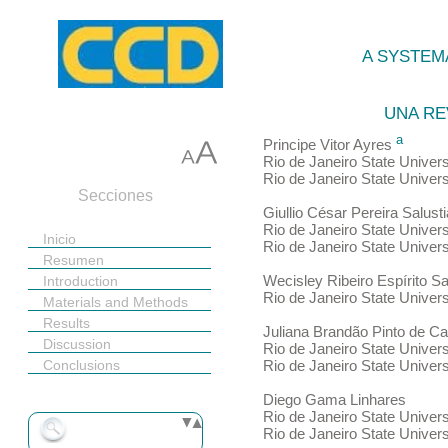
A SYSTEM
UNA RE
a
Principe
Vitor Ayres
Rio de Janeiro State Univers
Rio de Janeiro State Univers
Secciones
Giullio César Pereira Salust
Rio de Janeiro State Univers
Inicio
Rio de Janeiro State Univers
Resumen
Wecisley Ribeiro
Espírito S
Introduction
Rio de Janeiro State Univers
Materials and Methods
Results
Juliana Brandão Pinto de
Ca
Discussion
Rio de Janeiro State Univers
Conclusions
Rio de Janeiro State Univers
Ethics Committee
Diego Gama
Linhares
Statement
Rio de Janeiro State Univers
Conflict of Interest
Rio de Janeiro State Univers
Statement