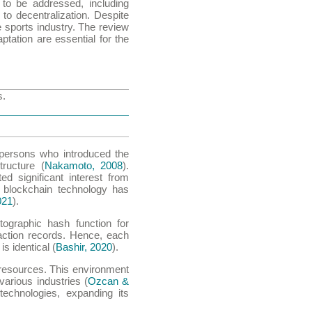
 to be addressed, including
 to decentralization. Despite
e sports industry. The review
tation are essential for the
s.
ersons who introduced the
tructure (
Nakamoto, 2008
).
ed significant interest from
, blockchain technology has
021
).
ographic hash function for
saction records. Hence, each
s identical (
Bashir, 2020
).
f resources. This environment
 various industries (
Ozcan &
technologies, expanding its