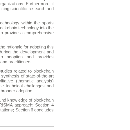
ganizations. Furthermore, it
ncing scientific research and
technology within the sports
blockchain technology into the
s to provide a comprehensive
.
he rationale for adopting this
during the development and
 to adoption and provides
nd practitioners.
studies related to blockchain
 synthesis of state-of-the-art
itative (thematic analysis)
the technical challenges and
e broader adoption.
round knowledge of blockchain
PRISMA approach; Section 4
itations; Section 6 concludes