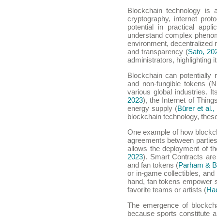
Blockchain technology is 
cryptography, internet pro
potential in practical appl
understand complex pheno
environment, decentralized 
and transparency (
Sato, 20
administrators, highlighting it
Blockchain can potentially r
and non-fungible tokens (N
various global industries. I
2023
), the Internet of Things
energy supply (
Bürer et al.
blockchain technology, these
One example of how blockchai
agreements between parties 
allows the deployment of th
2023
). Smart Contracts are
and fan tokens (
Parham & Br
or in-game collectibles, an
hand, fan tokens empower spo
favorite teams or artists (
Haq
The emergence of blockchai
because sports constitute a 