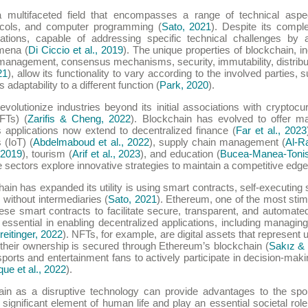
a multifaceted field that encompasses a range of technical asp
tocols, and computer programming (
Sato, 2021
). Despite its compl
ications, capable of addressing specific technical challenges by 
mena (
Di Ciccio et al., 2019
). The unique properties of blockchain, i
management, consensus mechanisms, security, immutability, distribu
21
), allow its functionality to vary according to the involved parties,
s adaptability to a different function (
Park, 2020
).
evolutionize industries beyond its initial associations with cryptocu
FTs) (
Zarifis & Cheng, 2022
). Blockchain has evolved to offer m
ts applications now extend to decentralized finance (
Far et al., 2023
 (IoT) (
Abdelmaboud et al., 2022
), supply chain management (
Al-R
, 2019
), tourism (
Arif et al., 2023
), and education (
Bucea-Manea-Tonis 
 sectors explore innovative strategies to maintain a competitive edge
n has expanded its utility is using smart contracts, self-executing
without intermediaries (
Sato, 2021
). Ethereum, one of the most stim
ese smart contracts to facilitate secure, transparent, and automated
 essential in enabling decentralized applications, including managin
eitinger, 2022
). NFTs, for example, are digital assets that represent
d their ownership is secured through Ethereum’s blockchain (
Sakız &
rts and entertainment fans to actively participate in decision-maki
ue et al., 2022
).
n as a disruptive technology can provide advantages to the spor
significant element of human life and play an essential societal role