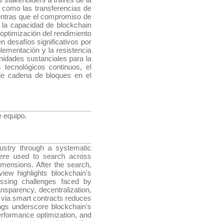
s como las transferencias de
ientras que el compromiso de
 la capacidad de blockchain
 optimización del rendimiento
n desafíos significativos por
plementación y la resistencia
nidades sustanciales para la
 tecnológicos continuos, el
 de cadena de bloques en el
e equipo.
dustry through a systematic
were used to search across
ensions. After the search,
view highlights blockchain's
essing challenges faced by
nsparency, decentralization,
t via smart contracts reduces
ings underscore blockchain's
performance optimization, and