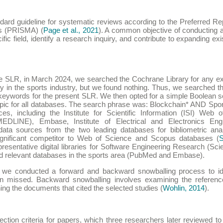
ndard guideline for systematic reviews according to the Preferred Re
s (PRISMA) (
Page et al., 2021
). A common objective of conducting 
fic field, identify a research inquiry, and contribute to expanding ex
 SLR, in March 2024, we searched the Cochrane Library for any exi
y in the sports industry, but we found nothing. Thus, we searched 
l keywords for the present SLR. We then opted for a simple Boolea
topic for all databases. The search phrase was: Blockchain* AND Spor
rces, including the Institute for Scientific Information (ISI) Web
EDLINE), Embase, Institute of Electrical and Electronics Eng
ata sources from the two leading databases for bibliometric ana
gnificant competitor to Web of Science and Scopus databases (
S
presentative digital libraries for Software Engineering Research (Sc
nd relevant databases in the sports area (PubMed and Embase).
h, we conducted a forward and backward snowballing process to ide
n missed. Backward snowballing involves examining the reference
ng the documents that cited the selected studies (
Wohlin, 2014
).
tion criteria for papers, which three researchers later reviewed to fina