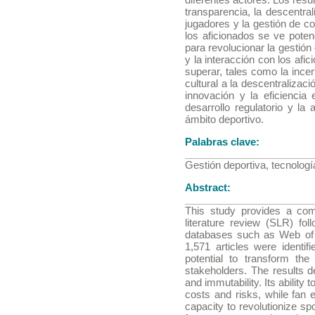
transparencia, la descentra
jugadores y la gestión de c
los aficionados se ve pote
para revolucionar la gestión
y la interacción con los afi
superar, tales como la incer
cultural a la descentraliza
innovación y la eficiencia
desarrollo regulatorio y l
ámbito deportivo.
Palabras clave:
Gestión deportiva, tecnologí
Abstract:
This study provides a comp
literature review (SLR) f
databases such as Web of 
1,571 articles were identif
potential to transform th
stakeholders. The results d
and immutability. Its abilit
costs and risks, while fan 
capacity to revolutionize sp