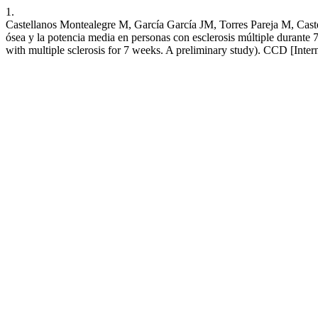
1.
Castellanos Montealegre M, García García JM, Torres Pareja M, Caste
ósea y la potencia media en personas con esclerosis múltiple durante
with multiple sclerosis for 7 weeks. A preliminary study). CCD [Inter