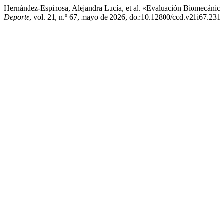
Hernández-Espinosa, Alejandra Lucía, et al. «Evaluación Biomecán
Deporte
, vol. 21, n.º 67, mayo de 2026, doi:10.12800/ccd.v21i67.23