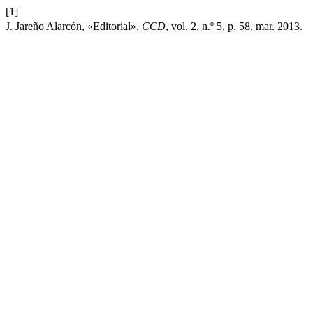
[1]
J. Jareño Alarcón, «Editorial»,
CCD
, vol. 2, n.º 5, p. 58, mar. 2013.