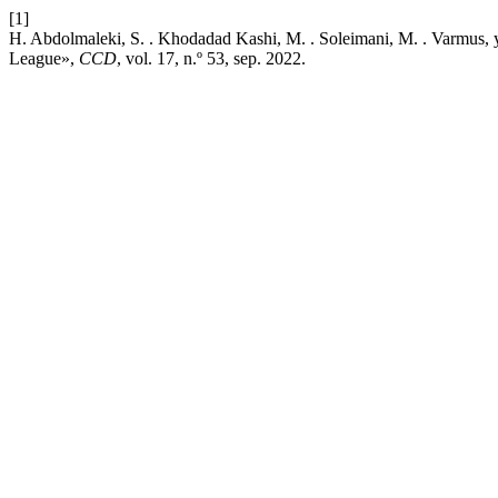
[1]
H. Abdolmaleki, S. . Khodadad Kashi, M. . Soleimani, M. . Varmus
League»,
CCD
, vol. 17, n.º 53, sep. 2022.