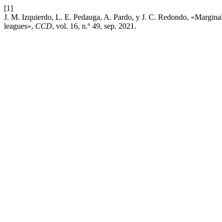
[1]
J. M. Izquierdo, L. E. Pedauga, A. Pardo, y J. C. Redondo, «Marginal co
leagues»,
CCD
, vol. 16, n.º 49, sep. 2021.