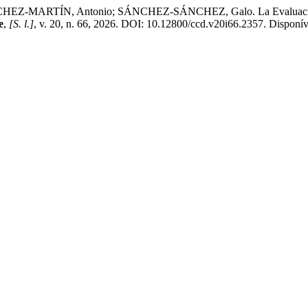
ARTÍN, Antonio; SÁNCHEZ-SÁNCHEZ, Galo. La Evaluación Forma
e
,
[S. l.]
, v. 20, n. 66, 2026. DOI: 10.12800/ccd.v20i66.2357. Disponíve