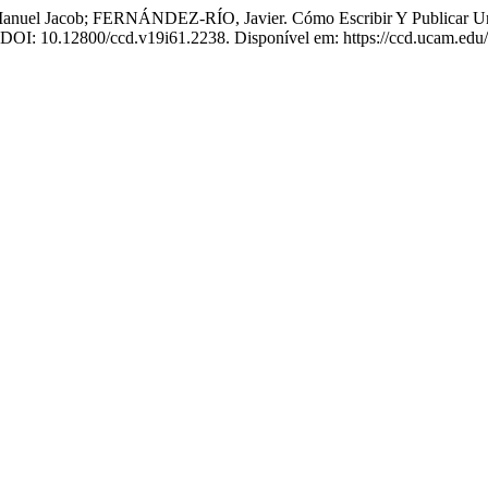
Jacob; FERNÁNDEZ-RÍO, Javier. Cómo Escribir Y Publicar Un Artí
4. DOI: 10.12800/ccd.v19i61.2238. Disponível em: https://ccd.ucam.edu/