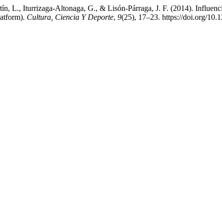
n, L., Iturrizaga-Altonaga, G., & Lisón-Párraga, J. F. (2014). Influenc
latform).
Cultura, Ciencia Y Deporte
,
9
(25), 17–23. https://doi.org/10