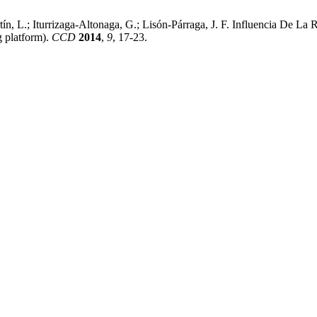
tín, L.; Iturrizaga-Altonaga, G.; Lisón-Párraga, J. F. Influencia De L
g platform).
CCD
2014
,
9
, 17-23.