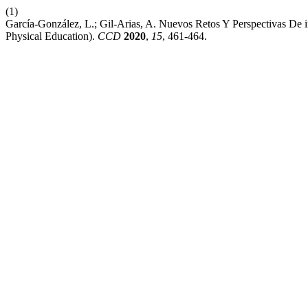
(1)
García-González, L.; Gil-Arias, A. Nuevos Retos Y Perspectivas De 
Physical Education).
CCD
2020
,
15
, 461-464.