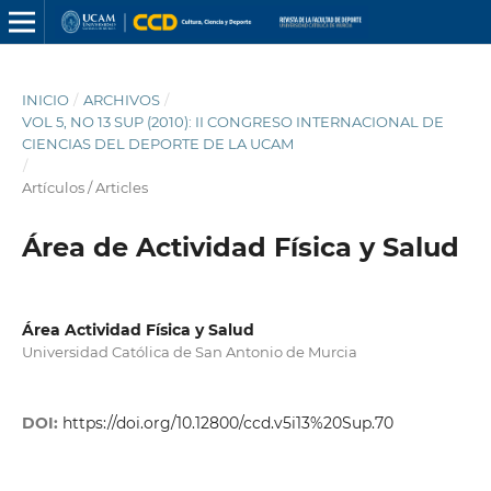
INICIO
/
ARCHIVOS
/
VOL 5, NO 13 SUP (2010): II CONGRESO INTERNACIONAL DE
CIENCIAS DEL DEPORTE DE LA UCAM
/
Artículos / Articles
Área de Actividad Física y Salud
Área Actividad Física y Salud
Universidad Católica de San Antonio de Murcia
DOI:
https://doi.org/10.12800/ccd.v5i13%20Sup.70