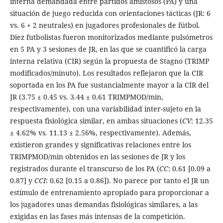
interna demandada entre partidos amistosos (PA) y una
situación de juego reducida con orientaciones tácticas (JR: 6
vs. 6 + 2 neutrales) en jugadores profesionales de fútbol.
Diez futbolistas fueron monitorizados mediante pulsómetros
en 5 PA y 3 sesiones de JR, en las que se cuantificó la carga
interna relativa (CIR) según la propuesta de Stagno (TRIMP
modificados/minuto). Los resultados reflejaron que la CIR
soportada en los PA fue sustancialmente mayor a la CIR del
JR (3.75 ± 0.45 vs. 3.44 ± 0.61 TRIMPMOD/min,
respectivamente), con una variabilidad inter-sujeto en la
respuesta fisiológica similar, en ambas situaciones (
CV
: 12.35
± 4.62% vs
.
11.13 ± 2.56%, respectivamente). Además,
existieron grandes y significativas relaciones entre los
TRIMPMOD/min obtenidos en las sesiones de JR y los
registrados durante el transcurso de los PA (
CC
: 0.61 [0.09 a
0.87] y
CCI
: 0.62 [0.15 a 0.86]). No parece por tanto el JR un
estímulo de entrenamiento apropiado para proporcionar a
los jugadores unas demandas fisiológicas similares, a las
exigidas en las fases más intensas de la competición.