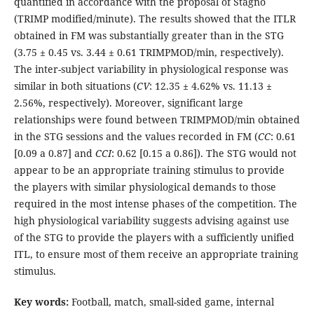
quantified in accordance with the proposal of Stagno
(TRIMP modified/minute). The results showed that the ITLR
obtained in FM was substantially greater than in the STG
(3.75 ± 0.45 vs. 3.44 ± 0.61 TRIMPMOD/min, respectively).
The inter-subject variability in physiological response was
similar in both situations (
CV
: 12.35 ± 4.62% vs. 11.13 ±
2.56%, respectively). Moreover, significant large
relationships were found between TRIMPMOD/min obtained
in the STG sessions and the values recorded in FM (
CC
: 0.61
[0.09 a 0.87] and
CCI
: 0.62 [0.15 a 0.86]). The STG would not
appear to be an appropriate training stimulus to provide
the players with similar physiological demands to those
required in the most intense phases of the competition. The
high physiological variability suggests advising against use
of the STG to provide the players with a sufficiently unified
ITL, to ensure most of them receive an appropriate training
stimulus.
Key words:
Football, match, small-sided game, internal