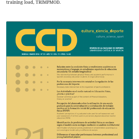
training load, TRIMPMOD.