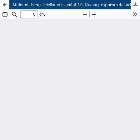
Millennials en el ciclismo español 2.0: Nueva propuesta de lucha contra el dopaje. (Millennials in Spanish 2.0 cycling: A new proposal against doping).