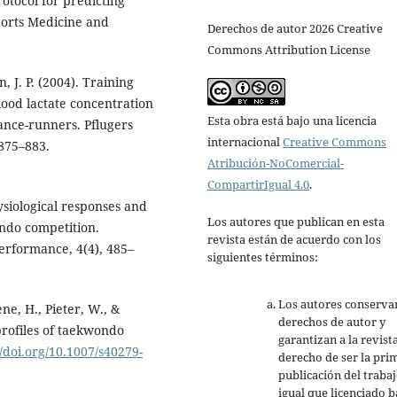
rotocol for predicting
ports Medicine and
Derechos de autor 2026 Creative
Commons Attribution License
in, J. P. (2004). Training
ood lactate concentration
Esta obra está bajo una licencia
ance-runners. Pflugers
internacional
Creative Commons
 875–883.
Atribución-NoComercial-
CompartirIgual 4.0
.
hysiological responses and
Los autores que publican en esta
ndo competition.
revista están de acuerdo con los
Performance, 4(4), 485–
siguientes términos:
Los autores conserva
ène, H., Pieter, W., &
derechos de autor y
 profiles of taekwondo
garantizan a la revista
//doi.org/10.1007/s40279-
derecho de ser la pri
publicación del trabaj
igual que licenciado b