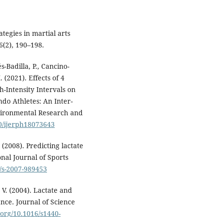
tegies in martial arts
6(2), 190–198.
-Badilla, P., Cancino-
. (2021). Effects of 4
-Intensity Intervals on
ndo Athletes: An Inter-
nvironmental Research and
90/ijerph18073643
 (2008). Predicting lactate
onal Journal of Sports
5/s-2007-989453
, V. (2004). Lactate and
ce. Journal of Science
i.org/10.1016/s1440-