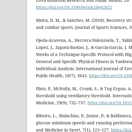
Environmental Research and Public Health, 20.
https://doi.org/10.3390/ijerph20042822
Meira, D. M., & Sanches, M. (2018). Recovery stra
and combat sports. Journal of Sports Sciences, 3
Ojeda-Aravena, A., Herrera-Valenzuela, T., Valdés
López, J., Zapata-Bastias, J., & García-García, J. M
Weeks of a Technique-Specific Protocol with High
General and Specific Physical Fitness in Taekwo
Individual Analysis. International Journal of E
Public Health, 18(7), 3643.
https://doi.org/10.33
Plato, P., McNulty, M., Crunk, S., & Tug Ergun, A.
threshold using ventilatory threshold. Internati
Medicine, 29(9), 732–737.
https://doi.org/10.105
Ribeiro, L., Malachias, P., Junior, P., & Baldissera
glucose minimum speeds and running performan
and Medicine in Sport, 7(1), 123–127.
https://do