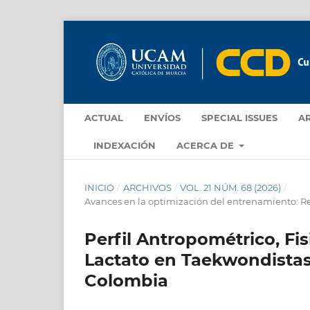
ACTUAL
ENVÍOS
SPECIAL ISSUES
A
INDEXACIÓN
ACERCA DE
INICIO
/
ARCHIVOS
/
VOL. 21 NÚM. 68 (2026)
/
Avances en la optimización del entrenamiento: Re
Perfil Antropométrico, Fi
Lactato en Taekwondistas 
Colombia