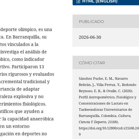
HTML (ENGLISH)
PUBLICADO
deporte olímpico, es una
ica. En Barranquilla, su
2026-06-30
tos vinculados a la
investiga el análisis de
óbico, como indicador
CÓMO CITAR
tivo. Participaron 13
erios rigurosos y evaluados
Sánchez Puche, E. M., Navarro
ncremental tradicional y
Beltrán, J., Villa Pertuz, Y., Redondo
ortancia de adaptar
Reynoso, E. R., & Ovalle, C. (2026).
raleza explosiva y no
Perfil Antropométrico, Fisiológico y
rimientos fisiológicos.
Concentraciones de Lactato en
Taekwondistas Universitarios de
tíficos que ayuden a
Barranquilla, Colombia.
Cultura,
r la capacidad anaeróbica
Ciencia Y Deporte
,
21
(68).
o en un entorno
https://doi.org/10.12800/ccd.v21i68.24
tigación en deportes no
9