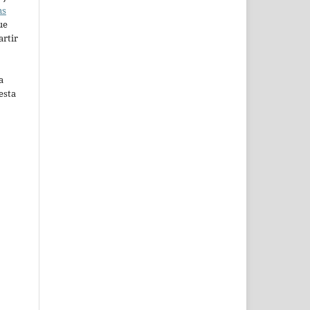
ns
ue
artir
a
esta