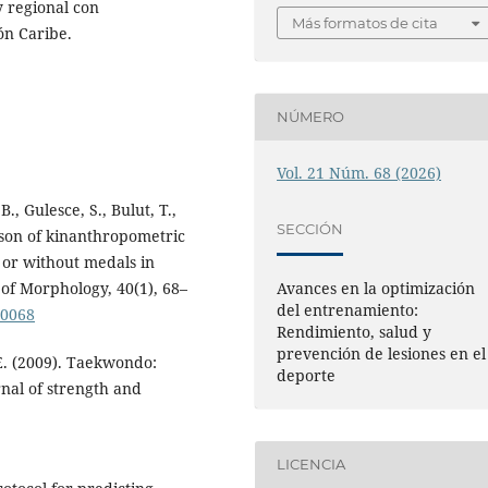
y regional con
Más formatos de cita
ón Caribe.
NÚMERO
Vol. 21 Núm. 68 (2026)
., Gulesce, S., Bulut, T.,
SECCIÓN
ison of kinanthropometric
 or without medals in
Avances en la optimización
of Morphology, 40(1), 68–
del entrenamiento:
00068
Rendimiento, salud y
prevención de lesiones en el
E. (2009). Taekwondo:
deporte
rnal of strength and
LICENCIA