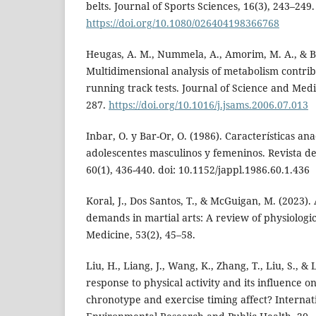
belts. Journal of Sports Sciences, 16(3), 243–249.
https://doi.org/10.1080/026404198366768
Heugas, A. M., Nummela, A., Amorim, M. A., & Bil
Multidimensional analysis of metabolism contrib
running track tests. Journal of Science and Medi
287.
https://doi.org/10.1016/j.jsams.2006.07.013
Inbar, O. y Bar-Or, O. (1986). Características an
adolescentes masculinos y femeninos. Revista de 
60(1), 436-440. doi: 10.1152/jappl.1986.60.1.436
Koral, J., Dos Santos, T., & McGuigan, M. (2023)
demands in martial arts: A review of physiologica
Medicine, 53(2), 45–58.
Liu, H., Liang, J., Wang, K., Zhang, T., Liu, S., &
response to physical activity and its influence 
chronotype and exercise timing affect? Internat