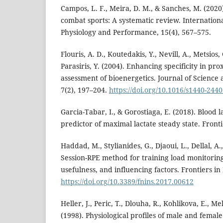
Campos, L. F., Meira, D. M., & Sanches, M. (2020
combat sports: A systematic review. Internationa
Physiology and Performance, 15(4), 567–575.
Flouris, A. D., Koutedakis, Y., Nevill, A., Metsios, 
Parasiris, Y. (2004). Enhancing specificity in pro
assessment of bioenergetics. Journal of Science 
7(2), 197–204.
https://doi.org/10.1016/s1440-244
Garcia-Tabar, I., & Gorostiaga, E. (2018). Blood 
predictor of maximal lactate steady state. Fronti
Haddad, M., Stylianides, G., Djaoui, L., Dellal, A
Session-RPE method for training load monitoring:
usefulness, and influencing factors. Frontiers in
https://doi.org/10.3389/fnins.2017.00612
Heller, J., Peric, T., Dlouha, R., Kohlikova, E., M
(1998). Physiological profiles of male and femal