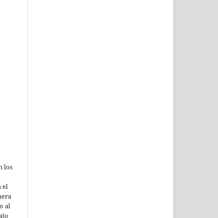
n los
 el
mera
o al
ajo