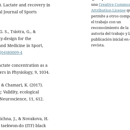
una
Creative Commo
). Lactate and recovery in
Attribution License
q
l Journal of Sports
permite a otros comp
el trabajo con un
reconocimiento de la
G. S., Tsiotra, G., &
autoría del trabajo y l
xy-design for the
publicación inicial en 
revista.
and Medicine in Sport,
0(04)80009-4
lactate concentration as a
ers in Physiology, 9, 1034.
., & Chamari, K. (2017).
 Validity, ecological
 Neuroscience, 11, 612.
elichna, J., & Novakova, H.
e taekwon-do (ITF) black