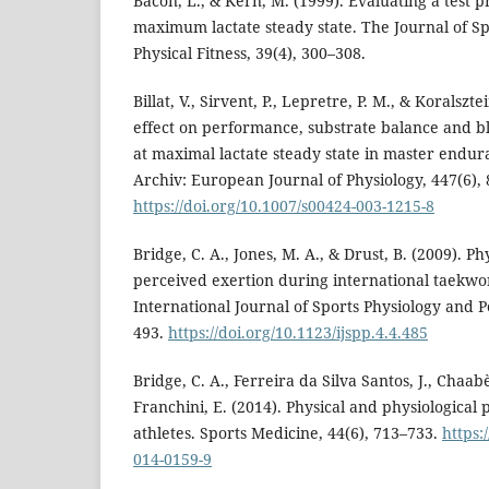
Bacon, L., & Kern, M. (1999). Evaluating a test p
maximum lactate steady state. The Journal of S
Physical Fitness, 39(4), 300–308.
Billat, V., Sirvent, P., Lepretre, P. M., & Koralszte
effect on performance, substrate balance and bl
at maximal lactate steady state in master endur
Archiv: European Journal of Physiology, 447(6),
https://doi.org/10.1007/s00424-003-1215-8
Bridge, C. A., Jones, M. A., & Drust, B. (2009). P
perceived exertion during international taekwo
International Journal of Sports Physiology and 
493.
https://doi.org/10.1123/ijspp.4.4.485
Bridge, C. A., Ferreira da Silva Santos, J., Chaab
Franchini, E. (2014). Physical and physiological
athletes. Sports Medicine, 44(6), 713–733.
https:
014-0159-9