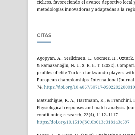
cíclicos, favoreciendo el avance deportivo local 
metodologías innovadoras y adaptadas a la regi
CITAS
Agopyan, A., Yesilcimen, T., Gocmez, H., Ozturk, B
& Ramazanoğlu, N. U. S. R. E. T. (2022). Compar
profiles of elite Turkish taekwondo players with
European championships. International Journal 
74.
https://doi.org/10.4067/S0717-950220220001
Matsushigue, K. A., Hartmann, K., & Franchini, 
Physiological responses and match analysis. Jou
conditioning research, 23(4), 1112–1117.
https://doi.org/10.1519/JSC.0b013e3181a3c597