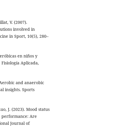
lat, V. (2007).
utions involved in
cine in Sport, 10(5), 280–
aeróbicas en niños y
Fisiología Aplicada,
. Aerobic and anaerobic
l insights. Sports
 Luo, J. (2023). Mood status
on performance: Are
ional Journal of