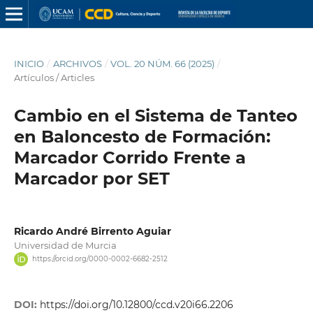
INICIO
/
ARCHIVOS
/
VOL. 20 NÚM. 66 (2025)
/
Artículos / Articles
Cambio en el Sistema de Tanteo
en Baloncesto de Formación:
Marcador Corrido Frente a
Marcador por SET
Ricardo André Birrento Aguiar
Universidad de Murcia
https://orcid.org/0000-0002-6682-2512
DOI:
https://doi.org/10.12800/ccd.v20i66.2206