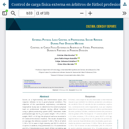
Control de carga física externa en árbitros de fútbol profesional durante partidos de primera división