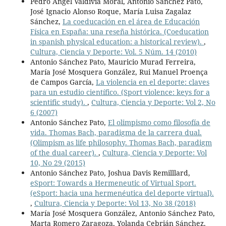
Pedro Ángel Valdivia Moral, Antonio Sánchez Pato,
José Ignacio Alonso Roque, María Luisa Zagalaz
Sánchez,
La coeducación en el área de Educación
Física en España: una reseña histórica. (Coeducation
in spanish physical education: a historical review).
,
Cultura, Ciencia y Deporte: Vol. 5 Núm. 14 (2010)
Antonio Sánchez Pato, Mauricio Murad Ferreira,
María José Mosquera González, Rui Manuel Proença
de Campos García,
La violencia en el deporte: claves
para un estudio científico. (Sport violence: keys for a
scientific study).
,
Cultura, Ciencia y Deporte: Vol 2, No
6 (2007)
Antonio Sánchez Pato,
El olimpismo como filosofía de
vida. Thomas Bach, paradigma de la carrera dual.
(Olimpism as life philosophy. Thomas Bach, paradigm
of the dual career).
,
Cultura, Ciencia y Deporte: Vol
10, No 29 (2015)
Antonio Sánchez Pato, Joshua Davis Remilllard,
eSport: Towards a Hermeneutic of Virtual Sport.
(eSport: hacia una hermenéutica del deporte virtual).
,
Cultura, Ciencia y Deporte: Vol 13, No 38 (2018)
María José Mosquera González, Antonio Sánchez Pato,
Marta Romero Zaragoza, Yolanda Cebrián Sánchez,