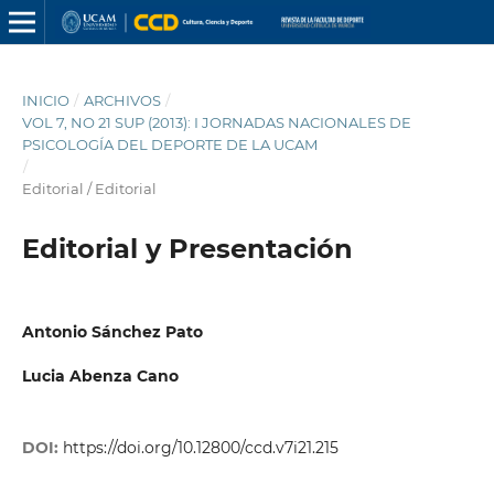
INICIO
/
ARCHIVOS
/
VOL 7, NO 21 SUP (2013): I JORNADAS NACIONALES DE
PSICOLOGÍA DEL DEPORTE DE LA UCAM
/
Editorial / Editorial
Editorial y Presentación
Antonio Sánchez Pato
Lucia Abenza Cano
DOI:
https://doi.org/10.12800/ccd.v7i21.215