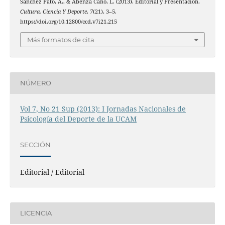
Sánchez Pato, A., & Abenza Cano, L. (2013). Editorial y Presentación.
Cultura, Ciencia Y Deporte
,
7
(21), 3–5.
https://doi.org/10.12800/ccd.v7i21.215
Más formatos de cita
NÚMERO
Vol 7, No 21 Sup (2013): I Jornadas Nacionales de
Psicología del Deporte de la UCAM
SECCIÓN
Editorial / Editorial
LICENCIA