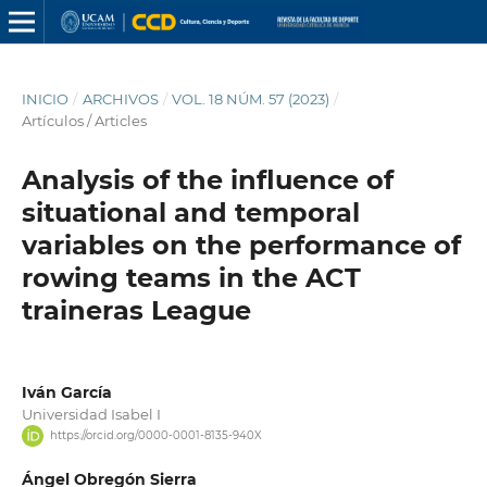
INICIO
/
ARCHIVOS
/
VOL. 18 NÚM. 57 (2023)
/
Artículos / Articles
Analysis of the influence of
situational and temporal
variables on the performance of
rowing teams in the ACT
traineras League
Iván García
Universidad Isabel I
https://orcid.org/0000-0001-8135-940X
Ángel Obregón Sierra