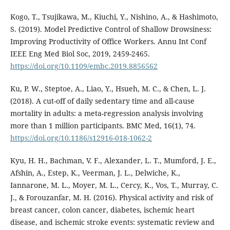
Kogo, T., Tsujikawa, M., Kiuchi, Y., Nishino, A., & Hashimoto,
S. (2019). Model Predictive Control of Shallow Drowsiness:
Improving Productivity of Office Workers. Annu Int Conf
IEEE Eng Med Biol Soc, 2019, 2459-2465.
https://doi.org/10.1109/embc.2019.8856562
Ku, P. W., Steptoe, A., Liao, Y., Hsueh, M. C., & Chen, L. J.
(2018). A cut-off of daily sedentary time and all-cause
mortality in adults: a meta-regression analysis involving
more than 1 million participants. BMC Med, 16(1), 74.
https://doi.org/10.1186/s12916-018-1062-2
Kyu, H. H., Bachman, V. F., Alexander, L. T., Mumford, J. E.,
Afshin, A., Estep, K., Veerman, J. L., Delwiche, K.,
Iannarone, M. L., Moyer, M. L., Cercy, K., Vos, T., Murray, C.
J., & Forouzanfar, M. H. (2016). Physical activity and risk of
breast cancer, colon cancer, diabetes, ischemic heart
disease, and ischemic stroke events: systematic review and