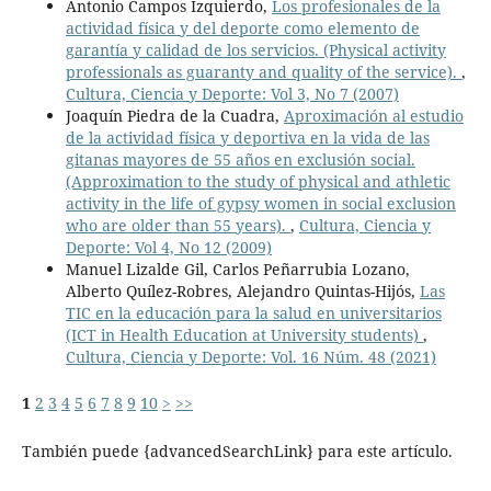
Antonio Campos Izquierdo,
Los profesionales de la
actividad física y del deporte como elemento de
garantía y calidad de los servicios. (Physical activity
professionals as guaranty and quality of the service).
,
Cultura, Ciencia y Deporte: Vol 3, No 7 (2007)
Joaquín Piedra de la Cuadra,
Aproximación al estudio
de la actividad física y deportiva en la vida de las
gitanas mayores de 55 años en exclusión social.
(Approximation to the study of physical and athletic
activity in the life of gypsy women in social exclusion
who are older than 55 years).
,
Cultura, Ciencia y
Deporte: Vol 4, No 12 (2009)
Manuel Lizalde Gil, Carlos Peñarrubia Lozano,
Alberto Quílez-Robres, Alejandro Quintas-Hijós,
Las
TIC en la educación para la salud en universitarios
(ICT in Health Education at University students)
,
Cultura, Ciencia y Deporte: Vol. 16 Núm. 48 (2021)
1
2
3
4
5
6
7
8
9
10
>
>>
También puede {advancedSearchLink} para este artículo.