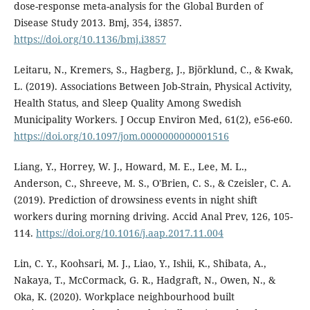
dose-response meta-analysis for the Global Burden of
Disease Study 2013. Bmj, 354, i3857.
https://doi.org/10.1136/bmj.i3857
Leitaru, N., Kremers, S., Hagberg, J., Björklund, C., & Kwak,
L. (2019). Associations Between Job-Strain, Physical Activity,
Health Status, and Sleep Quality Among Swedish
Municipality Workers. J Occup Environ Med, 61(2), e56-e60.
https://doi.org/10.1097/jom.0000000000001516
Liang, Y., Horrey, W. J., Howard, M. E., Lee, M. L.,
Anderson, C., Shreeve, M. S., O'Brien, C. S., & Czeisler, C. A.
(2019). Prediction of drowsiness events in night shift
workers during morning driving. Accid Anal Prev, 126, 105-
114.
https://doi.org/10.1016/j.aap.2017.11.004
Lin, C. Y., Koohsari, M. J., Liao, Y., Ishii, K., Shibata, A.,
Nakaya, T., McCormack, G. R., Hadgraft, N., Owen, N., &
Oka, K. (2020). Workplace neighbourhood built