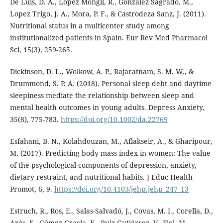
De Luis, D. A., López Mongil, R., Gonzalez Sagrado, M.,
Lopez Trigo, J. A., Mora, P. F., & Castrodeza Sanz, J. (2011).
Nutritional status in a multicenter study among
institutionalized patients in Spain. Eur Rev Med Pharmacol
Sci, 15(3), 259-265.
Dickinson, D. L., Wolkow, A. P., Rajaratnam, S. M. W., &
Drummond, S. P. A. (2018). Personal sleep debt and daytime
sleepiness mediate the relationship between sleep and
mental health outcomes in young adults. Depress Anxiety,
35(8), 775-783.
https://doi.org/10.1002/da.22769
Esfahani, B. N., Kolahdouzan, M., Aflakseir, A., & Gharipour,
M. (2017). Predicting body mass index in women: The value
of the psychological components of depression, anxiety,
dietary restraint, and nutritional habits. J Educ Health
Promot, 6, 9.
https://doi.org/10.4103/jehp.jehp_247_13
Estruch, R., Ros, E., Salas-Salvadó, J., Covas, M. I., Corella, D.,
Arós, F., Gómez-Gracia, E., Ruiz-Gutiérrez, V., Fiol, M.,