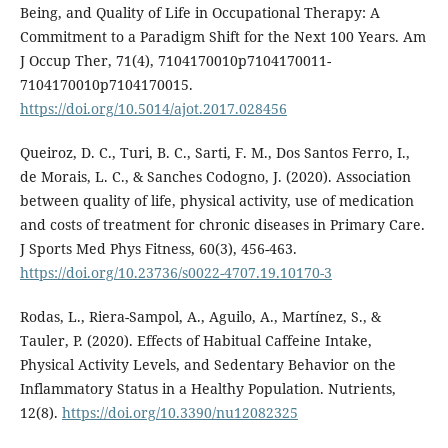
Being, and Quality of Life in Occupational Therapy: A
Commitment to a Paradigm Shift for the Next 100 Years. Am
J Occup Ther, 71(4), 7104170010p7104170011-
7104170010p7104170015.
https://doi.org/10.5014/ajot.2017.028456
Queiroz, D. C., Turi, B. C., Sarti, F. M., Dos Santos Ferro, I.,
de Morais, L. C., & Sanches Codogno, J. (2020). Association
between quality of life, physical activity, use of medication
and costs of treatment for chronic diseases in Primary Care.
J Sports Med Phys Fitness, 60(3), 456-463.
https://doi.org/10.23736/s0022-4707.19.10170-3
Rodas, L., Riera-Sampol, A., Aguilo, A., Martínez, S., &
Tauler, P. (2020). Effects of Habitual Caffeine Intake,
Physical Activity Levels, and Sedentary Behavior on the
Inflammatory Status in a Healthy Population. Nutrients,
12(8).
https://doi.org/10.3390/nu12082325