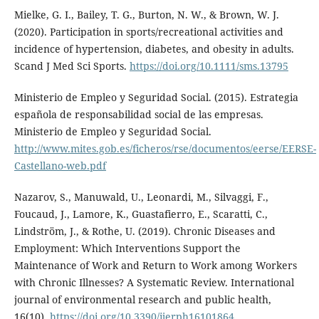
Mielke, G. I., Bailey, T. G., Burton, N. W., & Brown, W. J.
(2020). Participation in sports/recreational activities and
incidence of hypertension, diabetes, and obesity in adults.
Scand J Med Sci Sports.
https://doi.org/10.1111/sms.13795
Ministerio de Empleo y Seguridad Social. (2015). Estrategia
española de responsabilidad social de las empresas.
Ministerio de Empleo y Seguridad Social.
http://www.mites.gob.es/ficheros/rse/documentos/eerse/EERSE-
Castellano-web.pdf
Nazarov, S., Manuwald, U., Leonardi, M., Silvaggi, F.,
Foucaud, J., Lamore, K., Guastafierro, E., Scaratti, C.,
Lindström, J., & Rothe, U. (2019). Chronic Diseases and
Employment: Which Interventions Support the
Maintenance of Work and Return to Work among Workers
with Chronic Illnesses? A Systematic Review. International
journal of environmental research and public health,
16(10).
https://doi.org/10.3390/ijerph16101864