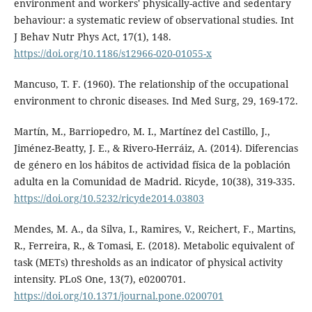
environment and workers' physically-active and sedentary
behaviour: a systematic review of observational studies. Int
J Behav Nutr Phys Act, 17(1), 148.
https://doi.org/10.1186/s12966-020-01055-x
Mancuso, T. F. (1960). The relationship of the occupational
environment to chronic diseases. Ind Med Surg, 29, 169-172.
Martín, M., Barriopedro, M. I., Martínez del Castillo, J.,
Jiménez-Beatty, J. E., & Rivero-Herráiz, A. (2014). Diferencias
de género en los hábitos de actividad física de la población
adulta en la Comunidad de Madrid. Ricyde, 10(38), 319-335.
https://doi.org/10.5232/ricyde2014.03803
Mendes, M. A., da Silva, I., Ramires, V., Reichert, F., Martins,
R., Ferreira, R., & Tomasi, E. (2018). Metabolic equivalent of
task (METs) thresholds as an indicator of physical activity
intensity. PLoS One, 13(7), e0200701.
https://doi.org/10.1371/journal.pone.0200701