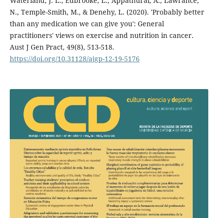
Waterland, J. L., Edbrooke, L., Appathurai, A., Lawrance,
N., Temple-Smith, M., & Denehy, L. (2020). 'Probably better
than any medication we can give you': General
practitioners' views on exercise and nutrition in cancer.
Aust J Gen Pract, 49(8), 513-518.
https://doi.org/10.31128/ajgp-12-19-5176