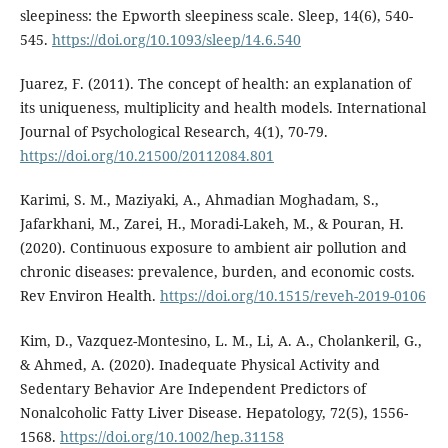
sleepiness: the Epworth sleepiness scale. Sleep, 14(6), 540-
545.
https://doi.org/10.1093/sleep/14.6.540
Juarez, F. (2011). The concept of health: an explanation of
its uniqueness, multiplicity and health models. International
Journal of Psychological Research, 4(1), 70-79.
https://doi.org/10.21500/20112084.801
Karimi, S. M., Maziyaki, A., Ahmadian Moghadam, S.,
Jafarkhani, M., Zarei, H., Moradi-Lakeh, M., & Pouran, H.
(2020). Continuous exposure to ambient air pollution and
chronic diseases: prevalence, burden, and economic costs.
Rev Environ Health.
https://doi.org/10.1515/reveh-2019-0106
Kim, D., Vazquez-Montesino, L. M., Li, A. A., Cholankeril, G.,
& Ahmed, A. (2020). Inadequate Physical Activity and
Sedentary Behavior Are Independent Predictors of
Nonalcoholic Fatty Liver Disease. Hepatology, 72(5), 1556-
1568.
https://doi.org/10.1002/hep.31158