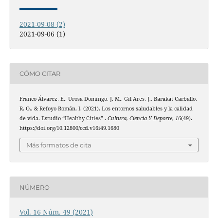
2021-09-08 (2)
2021-09-06 (1)
CÓMO CITAR
Franco Álvarez, E., Urosa Domingo, J. M., Gil Ares, J., Barakat Carballo,
R. O., & Refoyo Román, I. (2021). Los entornos saludables y la calidad
de vida. Estudio “Healthy Cities” .
Cultura, Ciencia Y Deporte
,
16
(49).
https://doi.org/10.12800/ccd.v16i49.1680
Más formatos de cita
NÚMERO
Vol. 16 Núm. 49 (2021)