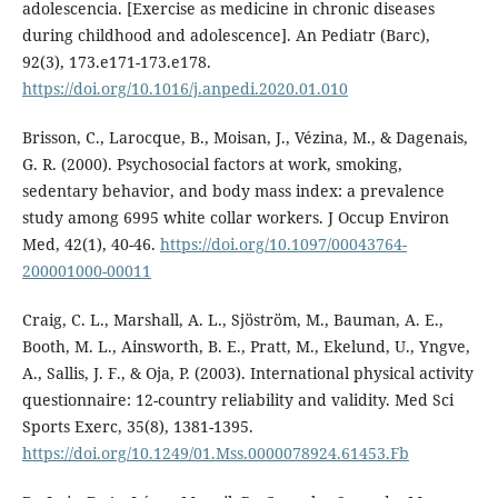
adolescencia. [Exercise as medicine in chronic diseases
during childhood and adolescence]. An Pediatr (Barc),
92(3), 173.e171-173.e178.
https://doi.org/10.1016/j.anpedi.2020.01.010
Brisson, C., Larocque, B., Moisan, J., Vézina, M., & Dagenais,
G. R. (2000). Psychosocial factors at work, smoking,
sedentary behavior, and body mass index: a prevalence
study among 6995 white collar workers. J Occup Environ
Med, 42(1), 40-46.
https://doi.org/10.1097/00043764-
200001000-00011
Craig, C. L., Marshall, A. L., Sjöström, M., Bauman, A. E.,
Booth, M. L., Ainsworth, B. E., Pratt, M., Ekelund, U., Yngve,
A., Sallis, J. F., & Oja, P. (2003). International physical activity
questionnaire: 12-country reliability and validity. Med Sci
Sports Exerc, 35(8), 1381-1395.
https://doi.org/10.1249/01.Mss.0000078924.61453.Fb