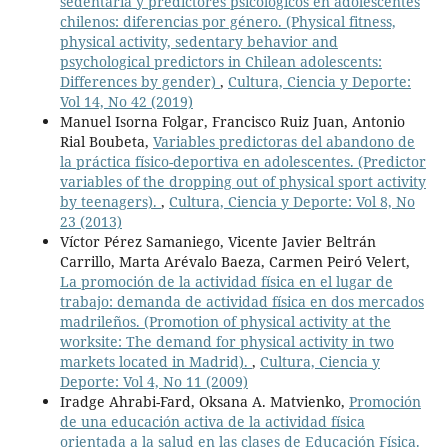
sedentaria y predictores psicológicos en adolescentes
chilenos: diferencias por género. (Physical fitness,
physical activity, sedentary behavior and
psychological predictors in Chilean adolescents:
Differences by gender)
,
Cultura, Ciencia y Deporte:
Vol 14, No 42 (2019)
Manuel Isorna Folgar, Francisco Ruiz Juan, Antonio
Rial Boubeta,
Variables predictoras del abandono de
la práctica físico-deportiva en adolescentes. (Predictor
variables of the dropping out of physical sport activity
by teenagers).
,
Cultura, Ciencia y Deporte: Vol 8, No
23 (2013)
Víctor Pérez Samaniego, Vicente Javier Beltrán
Carrillo, Marta Arévalo Baeza, Carmen Peiró Velert,
La promoción de la actividad física en el lugar de
trabajo: demanda de actividad física en dos mercados
madrileños. (Promotion of physical activity at the
worksite: The demand for physical activity in two
markets located in Madrid).
,
Cultura, Ciencia y
Deporte: Vol 4, No 11 (2009)
Iradge Ahrabi-Fard, Oksana A. Matvienko,
Promoción
de una educación activa de la actividad física
orientada a la salud en las clases de Educación Física.