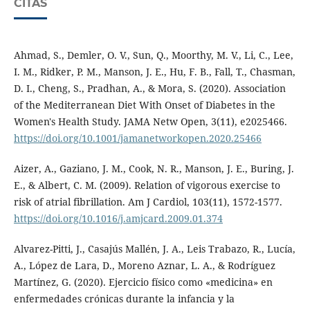
CITAS
Ahmad, S., Demler, O. V., Sun, Q., Moorthy, M. V., Li, C., Lee,
I. M., Ridker, P. M., Manson, J. E., Hu, F. B., Fall, T., Chasman,
D. I., Cheng, S., Pradhan, A., & Mora, S. (2020). Association
of the Mediterranean Diet With Onset of Diabetes in the
Women's Health Study. JAMA Netw Open, 3(11), e2025466.
https://doi.org/10.1001/jamanetworkopen.2020.25466
Aizer, A., Gaziano, J. M., Cook, N. R., Manson, J. E., Buring, J.
E., & Albert, C. M. (2009). Relation of vigorous exercise to
risk of atrial fibrillation. Am J Cardiol, 103(11), 1572-1577.
https://doi.org/10.1016/j.amjcard.2009.01.374
Alvarez-Pitti, J., Casajús Mallén, J. A., Leis Trabazo, R., Lucía,
A., López de Lara, D., Moreno Aznar, L. A., & Rodríguez
Martínez, G. (2020). Ejercicio físico como «medicina» en
enfermedades crónicas durante la infancia y la