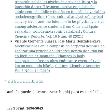
transcultural de los niveles de actividad física y la
intención de ser físicamente activo en población
adolescente de Chile y España en función de variables
sociodemográficas (Cross-cultural analysis of physical
activity levels and the intention to be physically active
among adolescence students from Chile and Spain
regarding sociodemographic variables)
,
Cultura,
Ciencia y Deporte: Vol. 16 Núm. 48 (2021)
Vicente Clemente Suárez, José María González-Ravé,
Modificaciones en la composición corporal después de
realizar una prueba de ultrarresistencia de 1.700 km
en bicicleta de montaña. (Changes in body
composition after an ultra-endurance event of 1700
km on mountain bike).
,
Cultura, Ciencia y Deporte:
Vol. 5 Núm. 14 (2010)
1
2
3
4
5
6
7
8
9
10
>
>>
También puede {advancedSearchLink} para este artículo.
ISSN Print:
1696-5043