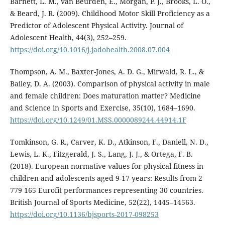
Barnett, L. M., van Beurden, E., Morgan, P. J., Brooks, L. O.,
& Beard, J. R. (2009). Childhood Motor Skill Proficiency as a
Predictor of Adolescent Physical Activity. Journal of
Adolescent Health, 44(3), 252–259.
https://doi.org/10.1016/j.jadohealth.2008.07.004
Thompson, A. M., Baxter-Jones, A. D. G., Mirwald, R. L., &
Bailey, D. A. (2003). Comparison of physical activity in male
and female children: Does maturation matter? Medicine
and Science in Sports and Exercise, 35(10), 1684–1690.
https://doi.org/10.1249/01.MSS.0000089244.44914.1F
Tomkinson, G. R., Carver, K. D., Atkinson, F., Daniell, N. D.,
Lewis, L. K., Fitzgerald, J. S., Lang, J. J., & Ortega, F. B.
(2018). European normative values for physical fitness in
children and adolescents aged 9-17 years: Results from 2
779 165 Eurofit performances representing 30 countries.
British Journal of Sports Medicine, 52(22), 1445–14563.
https://doi.org/10.1136/bjsports-2017-098253