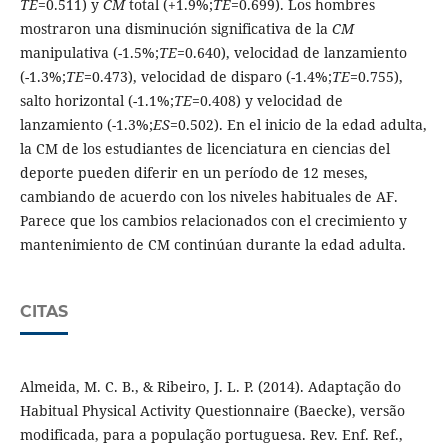
TE
=0.511) y
CM
total (+1.9%;
TE
=0.699). Los hombres
mostraron una disminución significativa de la
CM
manipulativa (-1.5%;
TE
=0.640), velocidad de lanzamiento
(-1.3%;
TE
=0.473), velocidad de disparo (-1.4%;
TE
=0.755),
salto horizontal (-1.1%;
TE
=0.408) y velocidad de
lanzamiento (-1.3%;
ES
=0.502). En el inicio de la edad adulta,
la CM de los estudiantes de licenciatura en ciencias del
deporte pueden diferir en un período de 12 meses,
cambiando de acuerdo con los niveles habituales de AF.
Parece que los cambios relacionados con el crecimiento y
mantenimiento de CM continúan durante la edad adulta.
CITAS
Almeida, M. C. B., & Ribeiro, J. L. P. (2014). Adaptação do
Habitual Physical Activity Questionnaire (Baecke), versão
modificada, para a população portuguesa. Rev. Enf. Ref.,