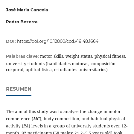
José Maria Cancela
Pedro Bezerra
DOI:
https://doi.org/10.12800/ccd.v16i48.1664
motor skills, weight status, physical fitness,
Palabras clave:
university students (habilidades motoras, composición
corporal, aptitud física, estudiantes universitarios)
RESUMEN
The aim of this study was to analyse the change in motor
competence (
MC
), body composition, and habitual physical
activity (
PA
) levels in a group of university students over 12-
month. 92 participants (68 males; 21.2±5.5 years old) took