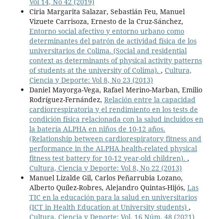
Vol 14, No 42 (2019)
Ciria Margarita Salazar, Sebastián Feu, Manuel
Vizuete Carrisoza, Ernesto de la Cruz-Sánchez,
Entorno social afectivo y entorno urbano como
determinantes del patrón de actividad física de los
universitarios de Colima. (Social and residential
context as determinants of physical activity patterns
of students at the university of Colima).
,
Cultura,
Ciencia y Deporte: Vol 8, No 23 (2013)
Daniel Mayorga-Vega, Rafael Merino-Marban, Emilio
Rodríguez-Fernández,
Relación entre la capacidad
cardiorrespiratoria y el rendimiento en los tests de
condición física relacionada con la salud incluidos en
la batería ALPHA en niños de 10-12 años.
(Relationship between cardiorespiratory fitness and
performance in the ALPHA health-related physical
fitness test battery for 10-12 year-old children).
,
Cultura, Ciencia y Deporte: Vol 8, No 22 (2013)
Manuel Lizalde Gil, Carlos Peñarrubia Lozano,
Alberto Quílez-Robres, Alejandro Quintas-Hijós,
Las
TIC en la educación para la salud en universitarios
(ICT in Health Education at University students)
,
Cultura, Ciencia y Deporte: Vol. 16 Núm. 48 (2021)