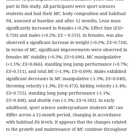
part in this study. All participants were sport sciences
students and had their
MC
, body composition and habitual
PA
, assessed at baseline and after 12 months. Lean mass
significantly increased in females (+0.2%; Effect Size (
ES)
=
0.726) and males (+0.2%;
ES
= 0.555). In females, was also
observed a significant increase in weight (+0.1%;
ES
=0.734).
In terms of
MC
, significant improvements were observed in
females
MC
stability (+0.3%;
ES
=0.696),
MC
manipulative
(+1.1%;
ES
=0.866), standing long jump performance (+0.7%;
ES
=0.511), and total
MC
(+1.9%;
ES
=0.699). Males exhibited
significant decreases in
MC
manipulative (-1.5%;
ES
=0.640),
throwing velocity (-1.3%;
ES
=0.473), kicking velocity (-1.4%;
ES
=0.755), standing long jump performance (-1.1%;
ES
=0.408), and shuttle run (-1.3%;
ES
=0.502). In early
adulthood, sport science undergraduate students
MC
can
differ across a 12-month period, changing in accordance
with habitual
PA
levels. It appears that the changes related
to the growth and maintenance of
MC
continue throughout