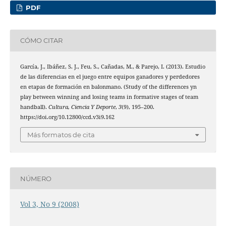
PDF
CÓMO CITAR
García, J., Ibáñez, S. J., Feu, S., Cañadas, M., & Parejo, I. (2013). Estudio
de las diferencias en el juego entre equipos ganadores y perdedores
en etapas de formación en balonmano. (Study of the differences yn
play between winning and losing teams in formative stages of team
handball).
Cultura, Ciencia Y Deporte
,
3
(9), 195–200.
https://doi.org/10.12800/ccd.v3i9.162
Más formatos de cita
NÚMERO
Vol 3, No 9 (2008)