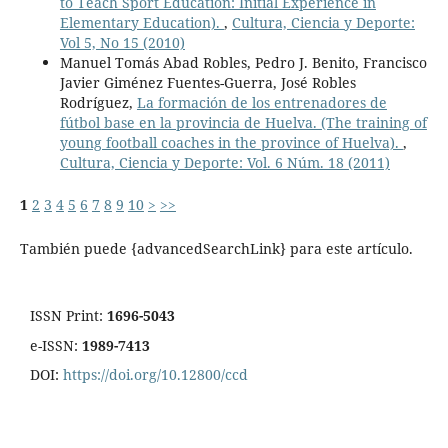
to Teach Sport Education: Initial Experience in
Elementary Education).
,
Cultura, Ciencia y Deporte:
Vol 5, No 15 (2010)
Manuel Tomás Abad Robles, Pedro J. Benito, Francisco
Javier Giménez Fuentes-Guerra, José Robles
Rodríguez,
La formación de los entrenadores de
fútbol base en la provincia de Huelva. (The training of
young football coaches in the province of Huelva).
,
Cultura, Ciencia y Deporte: Vol. 6 Núm. 18 (2011)
1
2
3
4
5
6
7
8
9
10
>
>>
También puede {advancedSearchLink} para este artículo.
ISSN Print:
1696-5043
e-ISSN:
1989-7413
DOI:
https://doi.org/10.12800/ccd