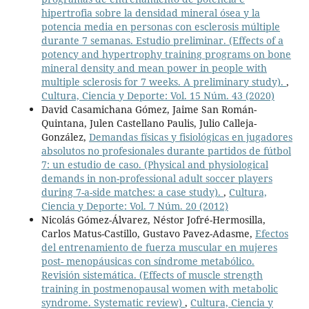
hipertrofia sobre la densidad mineral ósea y la
potencia media en personas con esclerosis múltiple
durante 7 semanas. Estudio preliminar. (Effects of a
potency and hypertrophy training programs on bone
mineral density and mean power in people with
multiple sclerosis for 7 weeks. A preliminary study).
,
Cultura, Ciencia y Deporte: Vol. 15 Núm. 43 (2020)
David Casamichana Gómez, Jaime San Román-
Quintana, Julen Castellano Paulis, Julio Calleja-
González,
Demandas físicas y fisiológicas en jugadores
absolutos no profesionales durante partidos de fútbol
7: un estudio de caso. (Physical and physiological
demands in non-professional adult soccer players
during 7-a-side matches: a case study).
,
Cultura,
Ciencia y Deporte: Vol. 7 Núm. 20 (2012)
Nicolás Gómez-Álvarez, Néstor Jofré-Hermosilla,
Carlos Matus-Castillo, Gustavo Pavez-Adasme,
Efectos
del entrenamiento de fuerza muscular en mujeres
post- menopáusicas con síndrome metabólico.
Revisión sistemática. (Effects of muscle strength
training in postmenopausal women with metabolic
syndrome. Systematic review)
,
Cultura, Ciencia y