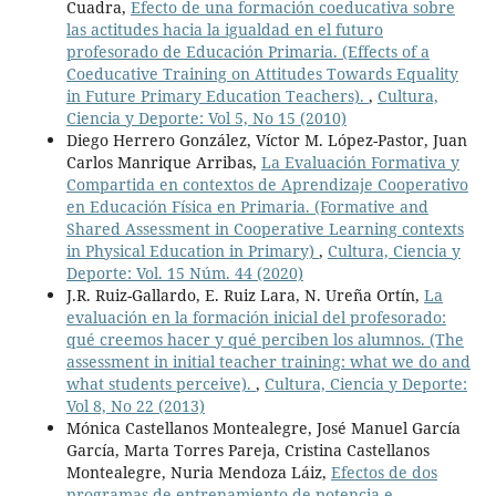
Cuadra,
Efecto de una formación coeducativa sobre
las actitudes hacia la igualdad en el futuro
profesorado de Educación Primaria. (Effects of a
Coeducative Training on Attitudes Towards Equality
in Future Primary Education Teachers).
,
Cultura,
Ciencia y Deporte: Vol 5, No 15 (2010)
Diego Herrero González, Víctor M. López-Pastor, Juan
Carlos Manrique Arribas,
La Evaluación Formativa y
Compartida en contextos de Aprendizaje Cooperativo
en Educación Física en Primaria. (Formative and
Shared Assessment in Cooperative Learning contexts
in Physical Education in Primary)
,
Cultura, Ciencia y
Deporte: Vol. 15 Núm. 44 (2020)
J.R. Ruiz-Gallardo, E. Ruiz Lara, N. Ureña Ortín,
La
evaluación en la formación inicial del profesorado:
qué creemos hacer y qué perciben los alumnos. (The
assessment in initial teacher training: what we do and
what students perceive).
,
Cultura, Ciencia y Deporte:
Vol 8, No 22 (2013)
Mónica Castellanos Montealegre, José Manuel García
García, Marta Torres Pareja, Cristina Castellanos
Montealegre, Nuria Mendoza Láiz,
Efectos de dos
programas de entrenamiento de potencia e