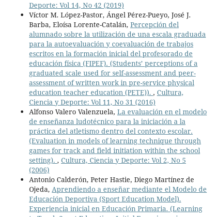
Deporte: Vol 14, No 42 (2019)
Víctor M. López-Pastor, Ángel Pérez-Pueyo, José J.
Barba, Eloísa Lorente-Catalán,
Percepción del
alumnado sobre la utilización de una escala graduada
para la autoevaluación y coevaluación de trabajos
escritos en la formación inicial del profesorado de
educación física (FIPEF). (Students’ perceptions of a
graduated scale used for self-assessment and peer-
assessment of written work in pre-service physical
education teacher education (PETE)).
,
Cultura,
Ciencia y Deporte: Vol 11, No 31 (2016)
Alfonso Valero Valenzuela,
La evaluación en el modelo
de enseñanza ludotécnico para la iniciación a la
práctica del atletismo dentro del contexto escolar.
(Evaluation in models of learning technique through
games for track and field initiation within the school
setting).
,
Cultura, Ciencia y Deporte: Vol 2, No 5
(2006)
Antonio Calderón, Peter Hastie, Diego Martínez de
Ojeda,
Aprendiendo a enseñar mediante el Modelo de
Educación Deportiva (Sport Education Model).
Experiencia inicial en Educación Primaria. (Learning