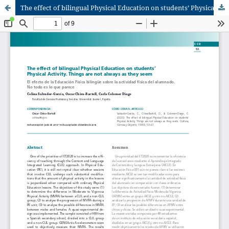
The effect of bilingual Physical Education on students’ Physical Activity. Things are not always as they seem. (El efecto de la Educación Física bilingüe sobre la actividad física del alumnado. No todo es lo que parece).