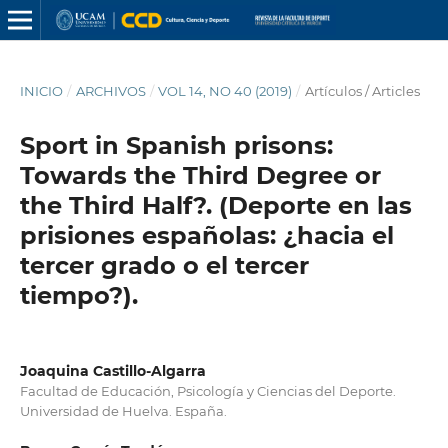
INICIO
/
ARCHIVOS
/
VOL 14, NO 40 (2019)
/
Artículos / Articles
Sport in Spanish prisons:
Towards the Third Degree or
the Third Half?. (Deporte en las
prisiones españolas: ¿hacia el
tercer grado o el tercer
tiempo?).
Joaquina Castillo-Algarra
Facultad de Educación, Psicología y Ciencias del Deporte.
Universidad de Huelva. España.