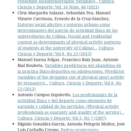
regarding sociodemographic variables)
,
Cultura,
Ciencia y Deporte: Vol. 16 Núm. 48 (2021)
Ciria Margarita Salazar, Sebastián Feu, Manuel
Vizuete Carrisoza, Ernesto de la Cruz-Sánchez,
Entorno social afectivo y entorno urbano como
determinantes del patrón de actividad física de los
universitarios de Colima. (Social and residential
context as determinants of physical activity patterns
of students at the university of Colima).
,
Cultura,
Ciencia y Deporte: Vol 8, No 23 (2013)
Manuel Isorna Folgar, Francisco Ruiz Juan, Antonio
Rial Boubeta,
Variables predictoras del abandono de
la práctica físico-deportiva en adolescentes. (Predictor
variables of the dropping out of physical sport activity
by teenagers).
,
Cultura, Ciencia y Deporte: Vol 8, No
23 (2013)
Antonio Campos Izquierdo,
Los profesionales de la
actividad física y del deporte como elemento de
garantía y calidad de los servicios. (Physical activity
professionals as guaranty and quality of the service).
,
Cultura, Ciencia y Deporte: Vol 3, No 7 (2007)
Higinio González-García, Antonia Pelegrín Muñoz, José
Luis Carballo Crespo,
Padres protectores,