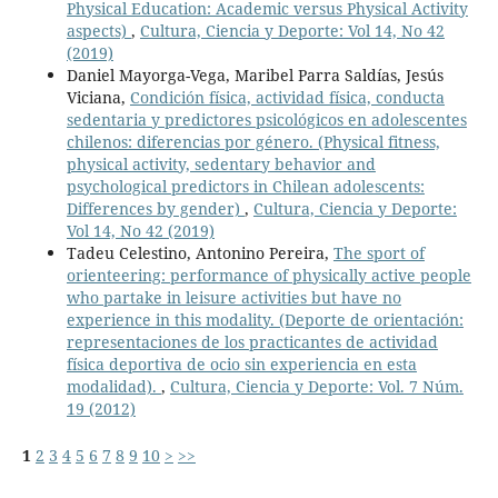
Physical Education: Academic versus Physical Activity
aspects)
,
Cultura, Ciencia y Deporte: Vol 14, No 42
(2019)
Daniel Mayorga-Vega, Maribel Parra Saldías, Jesús
Viciana,
Condición física, actividad física, conducta
sedentaria y predictores psicológicos en adolescentes
chilenos: diferencias por género. (Physical fitness,
physical activity, sedentary behavior and
psychological predictors in Chilean adolescents:
Differences by gender)
,
Cultura, Ciencia y Deporte:
Vol 14, No 42 (2019)
Tadeu Celestino, Antonino Pereira,
The sport of
orienteering: performance of physically active people
who partake in leisure activities but have no
experience in this modality. (Deporte de orientación:
representaciones de los practicantes de actividad
física deportiva de ocio sin experiencia en esta
modalidad).
,
Cultura, Ciencia y Deporte: Vol. 7 Núm.
19 (2012)
1
2
3
4
5
6
7
8
9
10
>
>>