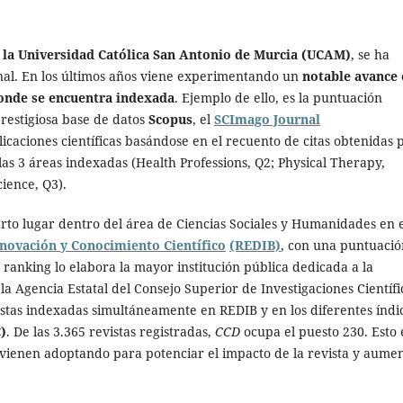
e la Universidad Católica San Antonio de Murcia (UCAM)
, se ha
onal. En los últimos años viene experimentando un
notable avance
 donde se encuentra indexada
. Ejemplo de ello, es la puntuación
prestigiosa base de datos
Scopus
, el
SCImago Journal
icaciones científicas basándose en el recuento de citas obtenidas 
s 3 áreas indexadas (Health Professions, Q2; Physical Therapy,
ience, Q3).
rto lugar dentro del área de Ciencias Sociales y Humanidades en 
novación y Conocimiento Científico
(REDIB)
, con una puntuació
 ranking lo elabora la mayor institución pública dedicada a la
la Agencia Estatal del Consejo Superior de Investigaciones Científi
vistas indexadas simultáneamente en REDIB y en los diferentes índi
)
.
De las 3.365 revistas registradas,
CCD
ocupa el puesto 230. Esto 
se vienen adoptando para potenciar el impacto de la revista y aume