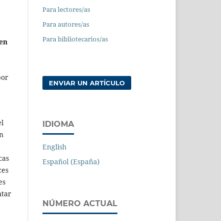
Para lectores/as
Para autores/as
Para bibliotecarios/as
 en
por
ENVIAR UN ARTÍCULO
el
IDIOMA
n
English
cas
Español (España)
ces
es
ntar
NÚMERO ACTUAL